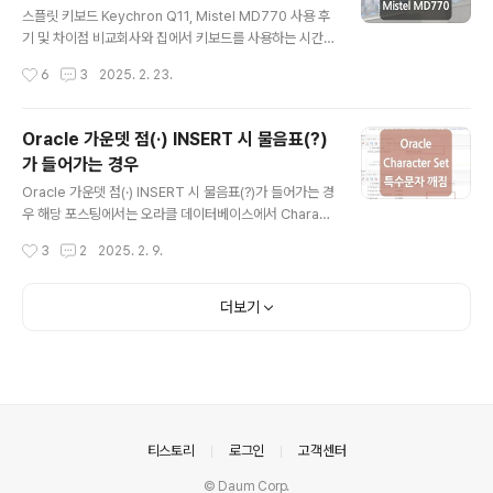
기 위해 도커를 사용하여 젠킨스를 구동하였으며, 각각의
스플릿 키보드 Keychron Q11, Mistel MD770 사용 후
프로젝트 요구사항 및 인프라 환경에 따라 도커 기반이 아
기 및 차이점 비교회사와 집에서 키보드를 사용하는 시간
닌 서버에서 바로 젠킨스를 구동하는 방식을 사용하는 경
이 많다 보니 라운드숄더도 걱정이 되고 키보드를 치는 자
작성시간
6
3
2025. 2. 23.
우도 있을 수 있습니다. * 아래 과정에..
세가 편하면 좋겠다 생각하여 스플릿 키보드에 관심을 가
지게 되었고, 작년에 '키크론 Q11' 제품을 구매하게 되었는
데요.처음에 적응하는 시간은 조금 필요했지만 적응 이후
Oracle 가운뎃 점(·) INSERT 시 물음표(?)
만족도가 너무 높아 최근에 두 번째 스플릿 키보드인 '미스
가 들어가는 경우
텔 MD770' 제품도 구입하여 각각 회사와 집에서 사용하
글 내용
고 있습니다.(스플릿 키보드의 최대 이슈인 왼쪽 'ㅠ' 키의
Oracle 가운뎃 점(·) INSERT 시 물음표(?)가 들어가는 경
경우 생각보다 금방 적응되어 사용 중입니다.) 해당 포스팅
우 해당 포스팅에서는 오라클 데이터베이스에서 Charact
은 내돈내산 스플릿 키보드 Keychron Q11과 Mistel M
er set 문제로 인해 일부 특수문자가 물음표(?)로 저장되
작성시간
3
2
2025. 2. 9.
D770 사용 후기 및 차이점 비교에 대한 내용을 정리하였
는 경우에 대해 정리해 보았습니다. 제목에서는 '가운뎃 점
습니다...
(·)'이라고 표현했지만 실제 가운뎃 점인 Middle Dot에서
는 해당 문제가 발생하지 않았으며, 가운뎃 점과 비슷한 모
더보기
양의 'Hyphenation Point(‧)', 'Bullet(•)'에서 데이터베
이서의 캐릭터 셋에 따라 값이 물음표로 저장되는 상황을
확인했습니다. 아래 내용에서는 오라클 데이터베이서의 C
haracter Set인 'KO16KSC5601', 'KO16MSWIN94
9', 'UTF8/AL32UTF8'에서 특수문자 'Hangul Letter
Arae..
의안내
티스토리
로그인
고객센터
© Daum Corp.