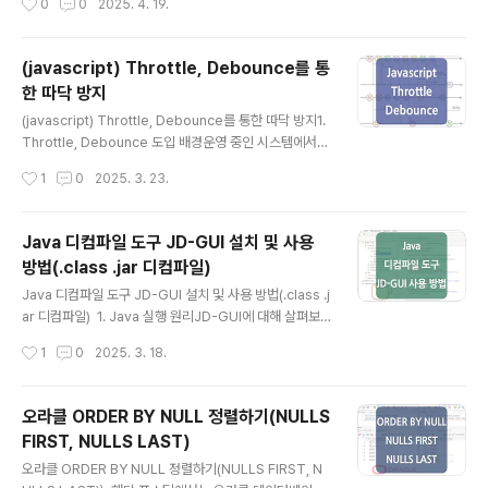
0
0
2025. 4. 19.
계산서 발급 전문 기관이며, 국세청 표준인증을 획득한 검
value = '홑따옴표 테스트';Oracle SQL에서 홑따옴표( '
증된 전자세금계산서 ..
)는 기본적으로 문자열을 감싸는 데 사용되는데요. -- OR
A-00917: missing commaINSERT INTO single_q
(javascript) Throttle, Debounce를 통
uotation_test (test_value)VALUES ('문자열 안에 ' 홑
한 따닥 방지
따옴표가 포함된 경우');-- ORA-00933: SQL comma
글 내용
nd not properly endedSELECT * FROM single_q
(javascript) Throttle, Debounce를 통한 따닥 방지1.
uotation_test WHERE test_value = '문자열 '안에 홑..
Throttle, Debounce 도입 배경운영 중인 시스템에서
특정 기능을 사용할 때 '따닥' 현상으로 인해 API 요청이 중
작성시간
1
0
2025. 3. 23.
복으로 호출되는 문제가 종종 발생했는데요.빈도가 높지는
않았지만 발생할 때마가 데이터가 꼬이는 문제가 생겼기
때문에 어떻게든 처리가 필요한 상황이었습니다. 물론 서
Java 디컴파일 도구 JD-GUI 설치 및 사용
버 측에서 동일한 키 값에 대한 API 요청이 중복으로 일어
방법(.class .jar 디컴파일)
나지 않도록 처리되어 있었지만, 트랜잭션이 끝나기 전 동
글 내용
일한 요청이 들어오는 경우 이러한 문제가 발생하였으며,
Java 디컴파일 도구 JD-GUI 설치 및 사용 방법(.class .j
원인은 스페이스 키 또는 엔터 키의 연타로 인해 발생하는
ar 디컴파일) 1. Java 실행 원리JD-GUI에 대해 살펴보
것으로 예상되었습니다.(스페이스 키, 엔터 키를 막는 방법
기 전 Java 언어의 실행 원리를 간단하게 살펴보면 다음과
작성시간
1
0
2025. 3. 18.
은 사용자의 편의성으로 인해 적용할 수 없는 상황이었습
같습니다. 먼저, 작성된 Java 코드는 자바 컴파일러인 jav
니다...
ac를 통해 바이트코드(.class 파일)로 변환됩니다.이렇게
컴파일된 바이트 코드는 JVM(Java Virtual Machine)
오라클 ORDER BY NULL 정렬하기(NULLS
의 클래스 로더에 의해 메모리에 로딩되는데요.로딩된 바
FIRST, NULLS LAST)
이트코드는 JIT 컴파일러에 의해 기계어로 변환되거나, 인
글 내용
터프리터 방식으로 실행됩니다. 이러한 실행 방식 덕분에 J
오라클 ORDER BY NULL 정렬하기(NULLS FIRST, N