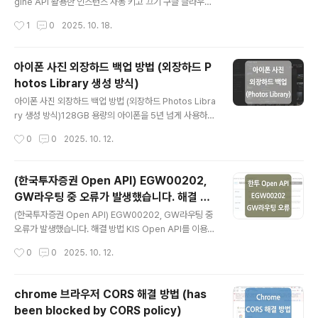
니다.) crontab 작업 시 환경변수를 불러오지 못하는 이유
gine API 활용한 인스턴스 자동 키고 끄기 구글 클라우드
cron 작업 시 환경변수를 불러오지 못하는 이유는 결론적
VM 인스턴스에 주식 자동매매 프로그램을 실행시키고 있
작성시간
1
0
2025. 10. 18.
으로 'cr..
는데, 자동매매의 경우 시장 시간에만 돌아가면 되기 때문
에 그 외 시간은 서버를 켜둘 필요가 없었습니다.처음 국내
주식시장만 대상으로 할 때는 '인스턴스' 기능을 활용하여
아이폰 사진 외장하드 백업 방법 (외장하드 P
서버를 자동으로 키고 끄도록 설정했는데, 야간에 미국시
hotos Library 생성 방식)
장에도 프로그램을 실행하게 되면서 '인스턴스 일정' 기능
글 내용
만으로는 서버를 완전히 자동으로 키고 끌 수 없게 되어 다
아이폰 사진 외장하드 백업 방법 (외장하드 Photos Libra
른 방안을 찾아보게 되었습니다. (google cloud 정책상
ry 생성 방식)128GB 용량의 아이폰을 5년 넘게 사용하다
하나의 인스턴스에는 여러 개의 '인스턴스 일정'을 적용할
보니 용량을 최적화할 수 있는 방안을 모두 적용해도 용량
작성시간
0
0
2025. 10. 12.
수 없도록 되어 있습니다.) '인스턴스 일정' 기능을 대..
이 항상 부족했는데요.특히나 사진이 용량을 너무 많이 차
지하는데 그렇다고 쉽게 지울 수 있는 것도 아니라 이번에
맥에서 호환하기 쉬운 방법으로 외장하드 백업을 진행했습
(한국투자증권 Open API) EGW00202,
니다.iCloud의 경우 커피 한잔 값(200GB 기준, 월 3,30
GW라우팅 중 오류가 발생했습니다. 해결 방
0원)일 수도 있겠지만 뭔가 그 정도로까지 필요한가 싶어
글 내용
법
서 사용하지 않고 있습니다. 1. 외장하드 백업 (Mac OS 확
(한국투자증권 Open API) EGW00202, GW라우팅 중
장 포맷으로 변경)먼저 '디스크 유틸리티'를 사용하여 외장
오류가 발생했습니다. 해결 방법 KIS Open API를 이용한
하드의 포맷을 'Mac OS 확장(저널링)' 형식으로 변경하며
해외주식 자동매매 프로그램 개발 중 POST 요청 시 'ms
작성시간
0
0
2025. 10. 12.
초기화를 진행했습니다.* 저장된 모든 데이터가 영구적..
g_cd=EGW00202', 'msg1=GW라우팅 중 오류가 발
생했습니다.'라는 오류가 발생되었는데요. 정확한 문제 원
인은 파악하지 못했지만 아래와 같이 requestDto를 그대
chrome 브라우저 CORS 해결 방법 (has
로 HttpEntity로 만들어서 전송하던 방식에서 requestD
been blocked by CORS policy)
to를 수동으로 직렬화한 String 값을 기반으로 HttpEntit
글 내용