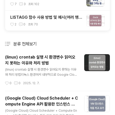
h Tool 사용)
7
3
조회
102
LISTAGG 함수 사용 방법 및 예시(여러 행의
값을 하나의 문자열로 결합할 때)
2
0
조회
70
분류 전체보기
주요 글 목록
(linux) crontab 실행 시 환경변수 읽어오
지 못하는 이유와 처리 방법
글 내용
(linux) crontab 실행 시 환경변수 읽어오지 못하는 이유
와 처리 방법리눅스 환경에서 내부적으로 Google Clou
d Vision API를 사용하고 있는 jar 파일을 'crontab'을
작성시간
0
0
2025. 12. 7.
통해 실행했을 때 '~/.bashrc' 파일에 설정된 환경변수를
읽어오지 못하는 경우가 발생하여 환경변수를 읽어오지 못
하는 이유와 처리 방법에 대해 정리해 보았습니다.(Googl
(Google Cloud) Cloud Scheduler + C
e Cloud Vision API 사용 시 인증키가 필요하며, 해당 인
ompute Engine API 활용한 인스턴스 자
증키의 full path를 GOOGLE_APPLICATION_CREDE
글 내용
동 키고 끄기
NTIALS 변수로 '~/.bashrc' 파일에 등록해 둔 상태였습
(Google Cloud) Cloud Scheduler + Compute En