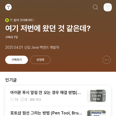
검색하기
티스토리
IT
분야 크리에이터
(새창열림)
여기 저번에 왔던 것 같은데?
구독자
72
2021.04.01 신입 Java 백엔드 개발자
구독하기
방명록
신고하기 레이어
열기
인기글
아이폰 푸시 알림 안 오는 경우 해결 방법(위
치 및 개인 정보 보호 재설정)
13
5
조회
103
포토샵 점선 그리는 방법 (Pen Tool, Brus