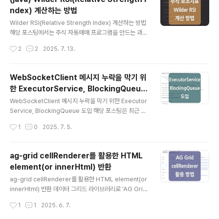
는 데이터 이관/백업 시 tbexport, tbimport 기능을 사
ndex) 계산하는 방법
용할 수 있으며, 해당 유틸은 '$TIBERO_HOME/client/
글 내용
bin/' 디렉터리 하위에 실행 파일 형태로 존재합니다. 1. tb
Wilder RSI(Relative Strength Index) 계산하는 방법
export 특징 및 예시'tbexport'는 테이블, 인덱스, 시퀀
해당 포스팅에서는 주식 자동매매 프로그램을 만드는 과정
스 등의 데이터베이스 객체와 데이터를 덤프 파일로 추출
에서 상대강도지수인 RSI 지표를 구하는 방식 및 소스 코
작성시간
2
2
2025. 7. 13.
하..
드 예시를 정리해 보았습니다.RSI 값은 일별 종가 데이터
를 기반으로 계산하며, 아래 예시에서는 전일 RSI 값과 현
재 주가에 따른 실시간 RSI 값을 계산하는 예시가 구현되
WebSocketClient 메시지 누락을 막기 위
어 있습니다.내용 참고하시고 궁금하신 부분은 댓글 주시
한 ExecutorService, BlockingQueue
면 답변드리도록 하겠습니다. RSI란RSI(Relative Stren
글 내용
도입
gth Index)는 주어진 기간 동안 주가 가격 상승과 하락의
WebSocketClient 메시지 누락을 막기 위한 Executor
크기를 비교해 과매수 또는 과매도 상태를 판단하는 보조
Service, BlockingQueue 도입 해당 포스팅은 최근 주
지표입니다.일반적으로 14일을 기준 기간으로 사용하며,
식 관련 프로그램을 개발하는 과정에서 실시간 주가 정보
작성시간
1
0
2025. 7. 5.
RSI는 0 ~ 100 사이의 값을 가지게 되는데 70..
를 받아오기 위해 'WebSocketClient'를 사용하며 발생
했던 메시지 누락과 메시지 누락 문제를 해결하기 위해 도
입한 'ExecutorService', 'BlockingQueue'에 대해 정
ag-grid cellRenderer를 활용한 HTML
리한 내용입니다. 1. WebSocketClient 데이터 누락 발
element(or innerHtml) 반환
생증권사 API 구조 상 하나의 소켓에서 여러 종목의 실시
글 내용
간 주가 정보 데이터 및 거래 데이터를 모두 처리해야 했는
ag-grid cellRenderer를 활용한 HTML element(or
데, 순간적으로 소켓 서버로부터 들어오는 메시지가 많아
innerHtml) 반환 데이터 그리드 라이브러리로 'AG Gri
지는 경우 'onMessage()' 메서드 내에서의 처리 지연으
d'를 사용하는 과정에서 위 이미지와 같이 하나의 row 데
작성시간
1
1
2025. 6. 7.
로 인해 메시지가 누락되는..
이터가 가지고 있는 여러 개의 첨부 파일을 그리드에 같이
보일 수 있도록 처리해 달라는 요청을 받아 'cellRendere