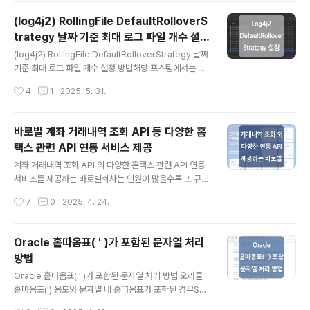
r'를 활용해 보게 되었고, 해당 내용을 간단하게 정리하였
(log4j2) RollingFile DefaultRolloverS
습니다. 예시를 위해 아래 AG Grid 공식 문서의 'Quick
trategy 날짜 기준 최대 로그 파일 개수 설정
Start -> Example JavaScript Data Grid' 코드를 기
글 내용
방법
반으로 cellRenderer 기능을 추가하였으며, cellRend
(log4j2) RollingFile DefaultRolloverStrategy 날짜
erer 기능 외 데이터 형식이나 css는 확인할 수 있을 정도
기준 최대 로그 파일 개수 설정 방법해당 포스팅에서는 로
로만 간단하게 설정된 점 참고 부탁드립니다.(https://w..
깅 프레임워크로 'log4j2'를 사용하면서 잘못된 Append
작성시간
4
1
2025. 5. 31.
er 설정으로 인해 지정된 기간이 지난 로그 파일이 자동으
로 삭제되지 않았던 문제의 원인과 수정 내용을 기록하였
습니다. 1. 잘못되었던 설정 (기존에 설정된 RollingFile A
바로빌 계좌 거래내역 조회 API 등 다양한 홈
ppender 설정) 원하는 기능은 로그 파일을 날짜 패턴으
택스 관련 API 연동 서비스 제공
로 1일 기준 롤오버하여 최대 7일간의 로그 파일만 보관하
글 내용
고 그 이상된 로그 파일은 자동으로 삭제하는 것이었는데
계좌 거래내역 조회 API 외 다양한 홈택스 관련 API 연동
요.하지만 위 설정은 원하는 대로 동작하지 않았고, 7일이
서비스를 제공하는 바로빌회사는 인원이 많을수록 또 규모
지난 로그 파일이 계속해서 디렉터리에 남아있었습니다...
가 클수록 돈이나 세금과 관련된 처리가 많아지며, 업무 담
작성시간
7
0
2025. 4. 24.
당자는 경비 지출이나 분기별 결산 시기에 특히 처리해야
할 업무가 증가하게 됩니다. 때문에 계좌나 세금과 관련된
업무들을 기능으로 구현하여 효율적으로 처리할 수 있지
Oracle 홑따옴표( ' )가 포함된 문자열 처리
않을까 하여 홈택스와 API 연동이 가능한지 알아보았으나
방법
관련된 문서나 가이드를 찾기가 쉽지 않았는데요. 그러던
글 내용
중 계좌 거래내역 조회 API, 카드 사용내역 조회 API 등,
Oracle 홑따옴표( ' )가 포함된 문자열 처리 방법 오라클
다양한 홈택스 및 세금 관련 API를 제공하는 '바로빌'을 알
홑따옴표(') 용도와 문자열 내 홑따옴표가 포함된 경우SEL
게 되었습니다.바로빌은 2009년부터 운영 중인 전자세금
ECT * FROM single_quotation_test WHERE test_
작성시간