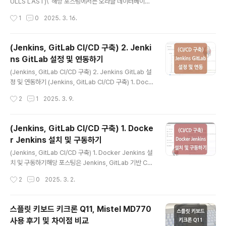
ava 프로그램은 운영체제에 종속되지 않고, 다양한 플랫폼
ULLS LAST)\ 해당 포스팅에서는 오라클 데이터베이스
에서 동일한 방식으로 실행될 수 있습니다. 2. 디컴파일
에서 NULL 정렬을 위해 사용되는 'NULLS FIRST', 'NU
작성시간
1
0
2025. 3. 16.
(Decompile)이 필요한 경우디..
LLS LAST' 옵션에 대해서 정리해 보았습니다. 1. Oracl
e NULL 기본 정렬 방식과 NULLS FIRST, NULLS LAS
T먼저 오라클 데이터베이스에서는 NULL 값이 있는 컬럼
(Jenkins, GitLab CI/CD 구축) 2. Jenki
을 정렬할 때, 오름차순(ASC)인 경우 NULL 값이 가장 마
ns GitLab 설정 및 연동하기
지막에 위치하게 되고, 내림차순(DESC)인 경우 NULL 값
글 내용
이 가장 먼저 위치하게 됩니다. 하지만 경우에 따라 특정 컬
(Jenkins, GitLab CI/CD 구축) 2. Jenkins GitLab 설
럼을 오름차순으로 정렬하면서 NULL 값을 가장 먼저 위치
정 및 연동하기 (Jenkins, GitLab CI/CD 구축) 1. Dock
하게 하거나, 내림차순으로 정렬하면서 NULL 값을 가장
er Jenkins 설치 및 구동하기(Jenkins, GitLab CI/CD
작성시간
2
1
2025. 3. 9.
마지막에 위치하게 하고 싶을 ..
구축) 1. Docker Jenkins 설치 및 구동하기해당 포스팅
은 Jenkins, GitLab 기반 CI/CD 구축의 첫 번째 과정인
'VM Instance에 Docker를 통해 Jenkins를 설치 및 구
(Jenkins, GitLab CI/CD 구축) 1. Docke
동하는 과정'을 정리하였습니다.이wildeveloperetrain.
r Jenkins 설치 및 구동하기
tistory.com(Docker를 통해 Jenkins를 구동하는 과정
글 내용
을 정리한 이전 포스팅) 지난 포스팅에서는 VM 인스턴스
(Jenkins, GitLab CI/CD 구축) 1. Docker Jenkins 설
에 Docker를 통해 Jenkins를 구동했는데요.이어지는 이
치 및 구동하기해당 포스팅은 Jenkins, GitLab 기반 CI/
번 포스팅에서..
CD 구축의 첫 번째 과정인 'VM Instance에 Docker를
작성시간
2
0
2025. 3. 2.
통해 Jenkins를 설치 및 구동하는 과정'을 정리하였습니
다.이후의 CI/CD 구축 과정들도 정리하여 포스팅할 예정
이니 같이 참고해 주시면 좋을 것 같습니다. CI/CD를 구축
스플릿 키보드 키크론 Q11, Mistel MD770
및 테스트하는 개발 환경과 실제로 사용할 운영 환경의 인
사용 후기 및 차이점 비교
프라 환경이 다를 수 있기 때문에 환경의 일관성을 유지하
글 내용