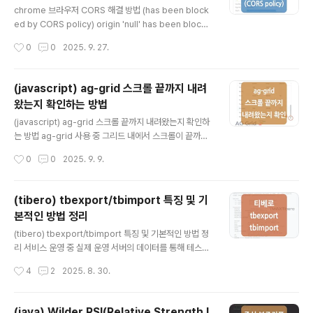
y를 만들어 전송하는 방식으로 바꾸니까 오류가 발생하지
chrome 브라우저 CORS 해결 방법 (has been block
않았습니다. public OrderResponseDto orderToS
ed by CORS policy) origin 'null' has been blocke
ellStock(String token, String excd, String ..
d by CORS policy 일반적이진 않은 케이스지만 로컬에
작성시간
0
0
2025. 9. 27.
서 띄운 'file:// 기반 HTML'에서 api 요청을 통해 응답 결
과를 처리하는 간단한 화면단을 구성 중 chrome 브라우
저에서 위와 같은 CORS policy 문제가 발생했습니다.(H
(javascript) ag-grid 스크롤 끝까지 내려
TML을 file:// 기반으로 열어서 실행하게 되면 브라우저에
왔는지 확인하는 방법
서는 origin을 null로 인식하게 됩니다.) 분리망 환경이고
글 내용
요청을 보내는 곳은 한 곳인 반면, 여러 서버에 요청을 보내
(javascript) ag-grid 스크롤 끝까지 내려왔는지 확인하
야 하는 상황이었기 때문에 각 서버 애플리케이션에서 CO
는 방법 ag-grid 사용 중 그리드 내에서 스크롤이 끝까지
RS에 대한 처리 작업을 하는 것보다는 요청을 보내는 브라
내려왔을 때, 특정 버튼을 활성화하는 기능이 필요하여 스
작성시간
0
0
2025. 9. 9.
우저..
크롤이 끝까지 내려왔는지 확인하는 코드를 간단하게 기록
하였습니다.추가로 브라우저 배열이 바뀌는 경우 소수점
계산으로 인해 동작에 문제가 발생했던 부분까지 개선하였
(tibero) tbexport/tbimport 특징 및 기
으며 관련 내용도 아래 기록해 두었으니 함께 확인하시면
본적인 방법 정리
좋을 것 같습니다. // gridOptions gridOptions["onB
글 내용
odyScrollEnd"] = function(event) { const gridBo
(tibero) tbexport/tbimport 특징 및 기본적인 방법 정
dy = document.querySelector('.ag-body-viewp
리 서비스 운영 중 실제 운영 서버의 데이터를 통해 테스트
ort'); if (gridBody) { ..
를 진행해야 하는 경우가 발생하여 운영 DB의 데이터를 개
작성시간
4
2
2025. 8. 30.
발 DB로 가져왔으며, 그 과정에서 사용 중인 DBMS tiber
o의 export, import 기능인 tbexport, tbimport를 사
용하여 해당 내용을 간략하게 정리하였습니다. 티베로에서
(java) Wilder RSI(Relative Strength I