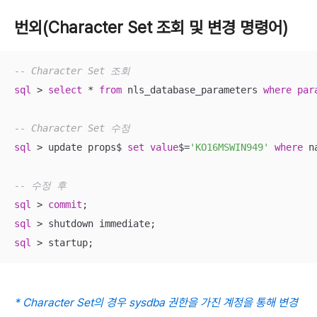
번외(Character Set 조회 및 변경 명령어)
-- Character Set 조회
sql
>
select
*
from
 nls_database_parameters 
where
par
-- Character Set 수정
sql
>
 update props$ 
set
value
$
=
'KO16MSWIN949'
where
 n
-- 수정 후 
sql
>
commit
sql
>
sql
>
 startup;
* Character Set의 경우 sysdba 권한을 가진 계정을 통해 변경