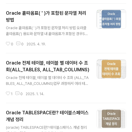
e NULL 기본 정렬 방식과 NULLS FIRST, NULLS LAS
T먼저 오라클 데이터베이스에서는 NULL 값이 있는 컬럼
Oracle 홑따옴표( ' )가 포함된 문자열 처리
을 정렬할 때, 오름차순(ASC)인 경우 NULL 값이 가장 마
지막에 위치하게 되고, 내림차순(DESC)인 경우 NULL 값
방법
글 내용
이 가장 먼저 위치하게 됩니다. 하지만 경우에 따라 특정 컬
Oracle 홑따옴표( ' )가 포함된 문자열 처리 방법 오라클
럼을 오름차순으로 정렬하면서 NULL 값을 가장 먼저 위치
홑따옴표(') 용도와 문자열 내 홑따옴표가 포함된 경우SEL
하게 하거나, 내림차순으로 정렬하면서 NULL 값을 가장
ECT * FROM single_quotation_test WHERE test_
마지막에 위치하게 하고 싶을 ..
0
0
2025. 4. 19.
value = '홑따옴표 테스트';Oracle SQL에서 홑따옴표( '
)는 기본적으로 문자열을 감싸는 데 사용되는데요. -- OR
A-00917: missing commaINSERT INTO single_q
Oracle 전체 테이블, 테이블 별 데이터 수 조
uotation_test (test_value)VALUES ('문자열 안에 ' 홑
따옴표가 포함된 경우');-- ORA-00933: SQL comma
회(ALL_TABLES, ALL_TAB_COLUMNS)
글 내용
nd not properly endedSELECT * FROM single_q
Oracle 전체 테이블, 테이블 별 데이터 수 조회 (ALL_TA
uotation_test WHERE test_value = '문자열 '안에 홑..
BLES, ALL_TAB_COLUMNS)업무 과정에서 여러 테이
블에 대해 각 테이블의 데이터 수를 조회하는 등, 여러 테이
1
0
2025. 1. 14.
블의 정보를 한 번에 조회해야 하는 상황이 생길 수 있는데
요. 해당 포스팅에서는 Oracle Database의 'ALL_TAB
LES', 'USER_TABLES', 'ALL_TAB_COLUMNS', 'ALL
Oracle TABLESPACE란? 테이블스페이스
_TAB_COMMENTS' 뷰(view)를 활용하여 데이터베이
스의 테이블 및 컬럼 정보를 조회하는 방법에 대해서 살펴
개념 정리
글 내용
보겠습니다. ALL_TABLES, USER_TABLES-- 사용자
(oracle) TABLESPACE란? 테이블스페이스 개념 정리
가 접근할 수 있는 모든 테이블을 기준으로 특정 테이블 정