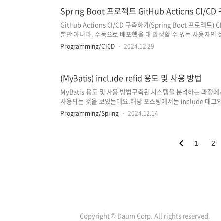
도입되고 있습니다. 전체적인 CI/CD 구축 과정은 이전 포스팅의 
Spring Boot 프로젝트 GitHub Actions CI/C
GitHub Actions CI/CD 구축하기(Spring Boot 프로
뿐만 아니라, 수동으로 배포했을 때 발생할 수 있는 사용자의 
드의 품질을 검증할 수 있으며, 일관된 빌드 환경을 통해 환경
Programming/CICD
2024.12.29
점을 가지고 있습니다.* CI/CD: 지속적 통합(Continuous Inte
Deployment) GitHub Actions 외에도 Jenkins, GitLab
들이 있지만, 우선은 사용하고 있는 GitHub 저장소와 연동하여 
(MyBatis) include refid 용도 및 사용 방법
MyBatis 용도 및 사용 방법구축된 시스템을 분석하는 과정에서 mybatis xml 파일 내부적으로 , 형식의 태그가
사용되는 것을 보았는데요.해당 포스팅에서는 include 태그와
는지에 대해 정리하였습니다. , 태그의 사용 용도 WHERE emp_no = #{empNo} SELECT emp_no ,
Programming/Spring
2024.12.14
first_name , last_name FROM employees SELECT emp_no , dept_no FROM dept_emp (하나의 SQL
Map XML 파일에 정의된 쿼리) 위 예시를 통해 알 수 있는 것처럼 
1
2
Copyright © Daum Corp. All rights reserved.