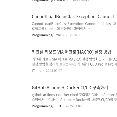
환경 IDE인 반면, VSCode는 경량 코드 편집기로 볼 수 있습
구축하기 위해 VSCode를 설정하는 과정을 정리하였습니다.전
VSCode(Visual Studio Code) 설치2. Clang, LLDB..
CannotLoadBeanClassException: Cannot
CannotLoadBeanClassException: Cannot find cl
로젝트를 tomcat에 구동하는 과정에서
'org.springframework.beans.factory.CannotLoadBean
Programming/Error
2025.01.11
bean을 로드하지 못했다는 오류가 발생했습니다. 잠깐 전까
사이 무언가를 잘못 건드렸을 거라고 생각하고 원인을 찾아보았는데요.* 
Clean...' 작업을 수행한 직후 발생하였습니다. Cannot find c
키크론 키보드 VIA 매크로(MACRO) 설정 방법
키크론 키보드 VIA 매크로(MACRO) 설정 방법최근 키크론 
설정 방법을 정리해 보았습니다. 키크론의 Q, Q Pro, K Pro 
Keyboard) 펌웨어를 기반으로 하고 있으며, QMK를 지원 
IT Info
2025.01.07
Toolbox를 사용하여 키보드의 펌웨어를 수정할 수 있는데요.Q
로 'VIA'입니다. * VIA(또는 키크론 런처) 프로그램을 통해
장되기 때문에 저장 후 다른 환경에서도 동일하게 사용할 수 있다는
GitHub Actions + Docker CI/CD 구축하기
github actions + docker ci/cd 구축하기GitHub Ac
스팅에서는 GitHub Actions + Docker를 사용한 CI/CD
애플리케이션과 그 의존성을 컨테이너화 하여 실행하기 때문에
Programming/CICD
2025.01.05
여러 개로 확장되었을 때 생성된 Docker Image를 통해 
점 등, 여러 가지 장점을 가지고 있으며 때문에 최근에는 CI