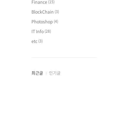
Finance
(15)
BlockChain
(3)
Photoshop
(4)
IT Info
(28)
etc
(3)
최
최근글
인기글
근
글
과
인
기
글