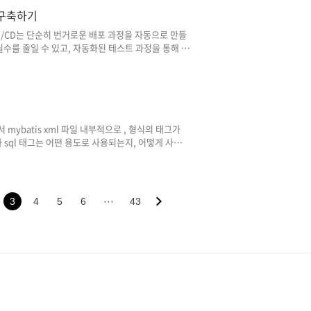
내용과 비슷하며, Docker..
D 구축하기
젝트) CI/CD는 단순히 번거로운 배포 과정을 자동으로 만들
실수를 줄일 수 있고, 자동화된 테스트 과정을 통해 코
의 차이로 발생하는 문제를 최소화할 수 있는 등의 장
gration) / 지속적 배포(Continuous
 CI, CircleCI 등 CI/CD를 구축할 수 있는 다양한 도구
쉽게 ..
 sql 태그는 어떤 용도로 사용되는지, 어떻게 사용되
include, sql 태그는 여러..
3
4
5
6
···
43