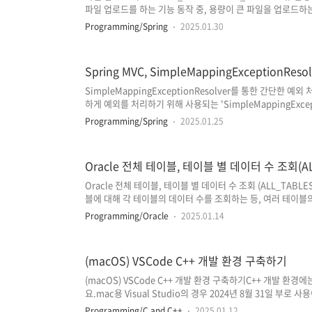
파일 업로드를 하는 기능 동작 중, 용량이 큰 파일을 업로드하
'(failed) net::ERR_CONNECTION_RESET' 오류
Programming/Spring
2025.01.30
않는 문제가 발생했는데요.(로그 레벨 설정이 debug leve
다.) 해당 포스팅에서는 이와 같이 업로드 과정에서 net::ERR
해결 방법에 대해서 정리해 보았습니다. 오류 원인 파악용량이
Spring MVC, SimpleMappingExceptionR
기 ..
SimpleMappingExceptionResolver를 통한 간단한 
하게 예외를 처리하기 위해 사용되는 'SimpleMappingExcep
대해서 정리하였습니다. SimpleMappingExceptionRes
Programming/Spring
2025.01.25
점과 Spring 3.2부터 도입된 더 효율적이고 유연한 예외 처리 방
@ControllerAdvice가 등장하면서 최근에는 거의 사용
으로 인해 찾는 경우가 있을 것 같아 간단하게 정리해 보게 되었습니다
Oracle 전체 테이블, 테이블 별 데이터 수 조회(AL
Oracle 전체 테이블, 테이블 별 데이터 수 조회 (ALL_TABL
블에 대해 각 테이블의 데이터 수를 조회하는 등, 여러 테이블
데요. 해당 포스팅에서는 Oracle Database의 'ALL_TABLES',
Programming/Oracle
2025.01.14
'ALL_TAB_COMMENTS' 뷰(view)를 활용하여 데이터
살펴보겠습니다. ALL_TABLES, USER_TABLES-- 사
블 정보 조회SELECT * FROM ALL_TABLES WHERE TABL
(macOS) VSCode C++ 개발 환경 구축하기
(macOS) VSCode C++ 개발 환경 구축하기C++ 개발 환경에는
요.mac용 Visual Studio의 경우 2024년 8월 31일 부로 
'VSCode(Visual Studio Code)'를 사용하여 C++ 개발 환
Programming/C and C++
2025.01.12