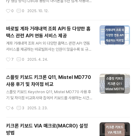
른 방안을 찾아보게 되었습니다. (google cloud 정책상
ry 생성 방식)128GB 용량의 아이폰을 5년 넘게 사용하다
하나의 인스턴스에는 여러 개의 '인스턴스 일정'을 적용할
보니 용량을 최적화할 수 있는 방안을 모두 적용해도 용량
작성시간
0
0
2025. 10. 12.
수 없도록 되어 있습니다.) '인스턴스 일정' 기능을 대..
이 항상 부족했는데요.특히나 사진이 용량을 너무 많이 차
지하는데 그렇다고 쉽게 지울 수 있는 것도 아니라 이번에
맥에서 호환하기 쉬운 방법으로 외장하드 백업을 진행했습
바로빌 계좌 거래내역 조회 API 등 다양한 홈
니다.iCloud의 경우 커피 한잔 값(200GB 기준, 월 3,30
택스 관련 API 연동 서비스 제공
0원)일 수도 있겠지만 뭔가 그 정도로까지 필요한가 싶어
글 내용
서 사용하지 않고 있습니다. 1. 외장하드 백업 (Mac OS 확
계좌 거래내역 조회 API 외 다양한 홈택스 관련 API 연동
장 포맷으로 변경)먼저 '디스크 유틸리티'를 사용하여 외장
서비스를 제공하는 바로빌회사는 인원이 많을수록 또 규모
하드의 포맷을 'Mac OS 확장(저널링)' 형식으로 변경하며
가 클수록 돈이나 세금과 관련된 처리가 많아지며, 업무 담
작성시간
7
0
2025. 4. 24.
초기화를 진행했습니다.* 저장된 모든 데이터가 영구적..
당자는 경비 지출이나 분기별 결산 시기에 특히 처리해야
할 업무가 증가하게 됩니다. 때문에 계좌나 세금과 관련된
업무들을 기능으로 구현하여 효율적으로 처리할 수 있지
스플릿 키보드 키크론 Q11, Mistel MD770
않을까 하여 홈택스와 API 연동이 가능한지 알아보았으나
사용 후기 및 차이점 비교
관련된 문서나 가이드를 찾기가 쉽지 않았는데요. 그러던
글 내용
중 계좌 거래내역 조회 API, 카드 사용내역 조회 API 등,
스플릿 키보드 Keychron Q11, Mistel MD770 사용 후
다양한 홈택스 및 세금 관련 API를 제공하는 '바로빌'을 알
기 및 차이점 비교회사와 집에서 키보드를 사용하는 시간
게 되었습니다.바로빌은 2009년부터 운영 중인 전자세금
이 많다 보니 라운드숄더도 걱정이 되고 키보드를 치는 자
작성시간
6
3
2025. 2. 23.
계산서 발급 전문 기관이며, 국세청 표준인증을 획득한 검
세가 편하면 좋겠다 생각하여 스플릿 키보드에 관심을 가
증된 전자세금계산서 ..
지게 되었고, 작년에 '키크론 Q11' 제품을 구매하게 되었는
데요.처음에 적응하는 시간은 조금 필요했지만 적응 이후
키크론 키보드 VIA 매크로(MACRO) 설정
만족도가 너무 높아 최근에 두 번째 스플릿 키보드인 '미스
방법
텔 MD770' 제품도 구입하여 각각 회사와 집에서 사용하
글 내용