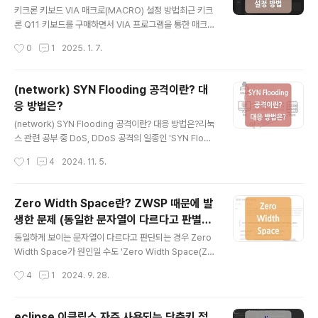
고 있습니다.(스플릿 키보드의 최대 이슈인 왼쪽 'ㅠ' 키의
키크론 키보드 VIA 매크로(MACRO) 설정 방법최근 키크
경우 생각보다 금방 적응되어 사용 중입니다.) 해당 포스팅
론 Q11 키보드를 구매하면서 VIA 프로그램을 통한 매크로
은 내돈내산 스플릿 키보드 Keychron Q11과 Mistel M
설정 방법을 정리해 보았습니다. 키크론의 Q, Q Pro, K Pr
작성시간
0
1
2025. 1. 7.
D770 사용 후기 및 차이점 비교에 대한 내용을 정리하였
o 제품들은 기본적으로 QMK(Quantum Mechanical K
습니다...
eyboard) 펌웨어를 기반으로 하고 있으며, QMK를 지원
및 사용하는 키보드는 펌웨어 수정 도구인 QMK Toolbo
(network) SYN Flooding 공격이란? 대
x를 사용하여 키보드의 펌웨어를 수정할 수 있는데요.QM
응 방법은?
K Toolbox의 가장 대표적인 도구 중 하나가 바로 'VIA'입
글 내용
니다. * VIA(또는 키크론 런처) 프로그램을 통해 저장된 키
(network) SYN Flooding 공격이란? 대응 방법은?리눅
매핑 및 매크로 정보는 키보드 하드웨어에 저장되기 때문
스 관련 공부 중 DoS, DDoS 공격의 일종인 'SYN Flood
에 저장 후 다른 환경에서도 동일하게 사용할 수 있다는 특
ing Attack'에 대한 개념을 접하게 되었는데요.흥미 있는
작성시간
1
4
2024. 11. 5.
징이 있습니다. 1. 키보드 연결https:..
내용이라 SYN Flooding 공격이란 무엇인지, 또 대응 방
법은 무엇인지에 대해 정리해 보게 되었습니다. /*DoS(D
enial of Service, 서비스 거부) 공격은 시스템 또는 네트
Zero Width Space란? ZWSP 때문에 발
워크의 구조적인 취약점을 이용하거나 대량의 트래픽을 통
생한 문제 (동일한 문자열이 다르다고 판별될
해 타겟 시스템이 정상적인 서비스를 하지 못하도록 마비
글 내용
때)
시키는 악의적인 시도를 말합니다. DDoS(Distributed
동일하게 보이는 문자열이 다르다고 판단되는 경우 Zero
Denial of Service, 분산 서비스 거부) 공격은 DoS 공격
Width Space가 원인일 수도 'Zero Width Space(ZW
의 업그레이드된 형태로, DoS 공격이 단일 장치에서 단일
SP)'란 단어 그대로 '폭이 없는 공백'을 뜻하는데요.해당 포
작성시간
4
1
2024. 9. 28.
타겟(1:1)에 대..
스팅에서는 zero width space로 인해 발생한 문제를 해
결하는 과정에서 해당 개념과 더불어 whitespace char
acters에 대한 개념 및 정규식을 통한 whitespace cha
eclipse 이클립스 자주 사용되는 단축키 정