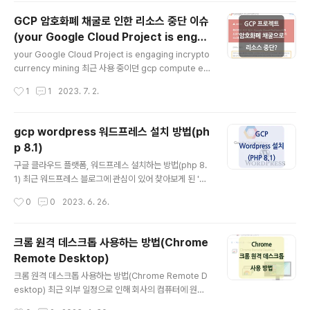
시 알림이 오지 않았고, 카톡 외에도 당근마켓, 네이버, pa
GCP 암호화폐 채굴로 인한 리소스 중단 이슈
ss 등 설치된 모든 애플리케이션의 푸시 알림이 오지 않았
(your Google Cloud Project is engag
다는 것입니다. * 당시 알림 설정은 위 이미지와 같이 정상
글 내용
ing in cryptocurrency mining)
적으로 되어 있는 상태였습니다. 문제가 발생한 정확한 원
your Google Cloud Project is engaging incrypto
인은 문제를 해결한 현재도 명확하게는 알 수 없지만, 대략
currency mining 최근 사용 중이던 gcp compute en
적으로 어떠한 작업 중 아이폰의 위치 설정이 다른 나라로
gine vm 인스턴스에 대해 아래와 같은 메일을 받았습니
작성시간
1
1
2023. 7. 2.
바뀌면서 푸시가 오지 않았던 것으로 추측됩니다. 해결 방
다. 'your Google Cloud Project is engaging in cr
법 ..
yptocurrency mining, resulting in the suspensio
n of all project resources displaying this behavi
gcp wordpress 워드프레스 설치 방법(ph
or.' '귀하의 구글 클라우드 프로젝트가 암호화폐 채굴에 참
p 8.1)
여하고 있으며, 프로젝트의 모든 리소스가 일시 중단됩니
글 내용
다.' gcp console에 접속하여 해당 프로젝트를 확인해 보
구글 클라우드 플랫폼, 워드프레스 설치하는 방법(php 8.
니 메일의 내용처럼 vm 인스턴스가 정지된 상태였는데요.
1) 최근 워드프레스 블로그에 관심이 있어 찾아보게 된 'G
무료 서버..
CP(Google Cloud Platform)에 WordPress를 설치
작성시간
0
0
2023. 6. 26.
하는 방법'에 대한 포스팅입니다. 아래 내용은 Ubuntu 2
0.04 LTS 버전에서 작업된 내용임을 참고 부탁드립니다.
2023년 6월 26일 기준 워드프레스의 최신 버전은 6.2.2
크롬 원격 데스크톱 사용하는 방법(Chrome
인데요. Wordpress 5.9부터 PHP 8.1에 대한 베타 지원
Remote Desktop)
이 추가되었기 때문에 해당 포스팅에서는 PHP 8.1 버전을
글 내용
설치하였습니다. (기존에 많이 사용되던 7.4 버전에 비해
크롬 원격 데스크톱 사용하는 방법(Chrome Remote D
8.1 버전의 성능이 많이 향상되었다고 합니다.) 전체 과정
esktop) 최근 외부 일정으로 인해 회사의 컴퓨터에 원격
을 간단하게 설명드리면 Apache2, MariaDB, PHP 설
으로 연결할 일이 생겨서 찾아보게 된 '크롬 원격 데스크톱
작성시간