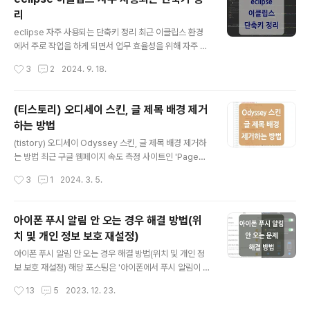
racter 제거 방법에 대해서도 정리하였습니다. Zero Wi
리
dth Space 발견 시스템 로직을 통해 중복된 값이 들어가
글 내용
지 않도록 처리한 문자열 컬럼이 있었는데요.관련된 데이
eclipse 자주 사용되는 단축키 정리 최근 이클립스 환경
터 쪽 문제가 있어 확인하던 중 해당 컬럼에 다음과 같이 중
에서 주로 작업을 하게 되면서 업무 효율성을 위해 자주 사
복된(사실은 중복이 아니라 동일한 것처럼 보이는) 값이 들
용되는 단축키를 정리하였습니다.Eclipse에 설정된 단축
작성시간
3
2
2024. 9. 18.
어가 있는 것을 볼 수 있었습니다..
키는 'Preferences' -> 'General' -> 'Keys'를 통해
확인 및 변경이 가능합니다. 1. 프로젝트 내에서 파일명 검
색첫 번째는 프로젝트 내에서 특정 파일을 검색할 때 사용
(티스토리) 오디세이 스킨, 글 제목 배경 제거
되는 단축키입니다.파일명을 알고 있다면 굳이 Project E
하는 방법
xplorer 영역에서 마우스로 해당 파일을 찾을 필요 없이
글 내용
검색을 통해 파일을 열 수 있습니다.windows 환경에서는
(tistory) 오디세이 Odyssey 스킨, 글 제목 배경 제거하
'Ctrl + Shift + R' 단축키가 사용되고 mac 환경에서는
는 방법 최근 구글 웹페이지 속도 측정 사이트인 'PageSp
'Command + Shift + R' 단축키가 사용됩니다. 2. 세로
eed Insights'를 통해 티스토리 블로그의 성능을 측정해
작성시간
3
1
2024. 3. 5.
편집 모드(열 편집..
보았는데, 글 제목 부분의 배경 이미지로 인해 웹 페이지 로
딩 과정에서 성능이 저하된다는 것을 확인하였습니다. (Fir
st Contentful Paint, Largest Contentful Paint 문제)
아이폰 푸시 알림 안 오는 경우 해결 방법(위
때문에 스킨 수정을 통해 배경을 제거해 보게 되었고, 해당
치 및 개인 정보 보호 재설정)
포스팅에서는 오디세이 스킨 편집을 통해 '글 제목 부분의
글 내용
배경을 제거하는 방법'을 정리하였습니다. 글 제목 부분 배
아이폰 푸시 알림 안 오는 경우 해결 방법(위치 및 개인 정
경 제거 전, 후 비교 먼저 스킨 수정을 통해 글 제목 부분의
보 보호 재설정) 해당 포스팅은 '아이폰에서 푸시 알림이 오
배경을 제거하기 전과 후의 차이입니다. 제목이 있던 영역
지 않는 문제'에 대한 해결 방법입니다. (해당 증상은 iPho
작성시간
13
5
2023. 12. 23.
자체는 최대한 유지..
ne 12 mini 모델 및 소프트웨어 버전 15.6.1에서 발생했
던 내용입니다.) 발생된 증상은 어느 날부터 갑자기 카톡 푸