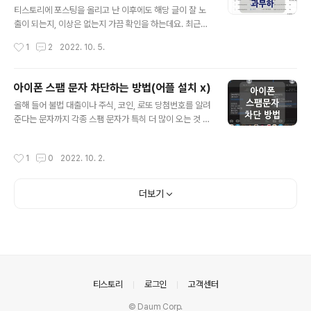
조치를 취할 수 있는 방법을 찾아보았는데요. 티스토리 현
티스토리에 포스팅을 올리고 난 이후에도 해당 글이 잘 노
재 상황 우선 현재 상황부터 살펴보자면, 당연히 애드센스
출이 되는지, 이상은 없는지 가끔 확인을 하는데요. 최근에
는 승인된 상태이며 카카오 광고인 '애드 핏'과 구글 '애드
어느 정도 유입이 되는 글임에도 불구하고 애드센스 광고
작성시간
1
2
2022. 10. 5.
센스'를 모두 적용해놓은 상태입니다. 또 대부분의 포스팅
가 나오지 않는 경우가 자주 발생되고 있어 아쉬운 마음에
에서 광고가 잘 나오고 있지만 나머..
해결 방법을 찾던 중 추가로 '광고 크롤러 오류: 호스팅 서
버 과부하' 문제를 발견하여 정리한 내용입니다. 자세한 내
아이폰 스팸 문자 차단하는 방법(어플 설치 x)
용을 살펴보니 '크롤러: 호스팅 서버 과부하' 문제가 발생한
글 내용
올해 들어 불법 대출이나 주식, 코인, 로또 당첨번호를 알려
페이지는 2건으로 최근인 22년 10월 1일 발견되었습니
준다는 문자까지 각종 스팸 문자가 특히 더 많이 오는 것 같
다. 해당되는 두 페이지 외에도 광고가 안 나오는 페이지들
은데요. 실제로 방송통신위원회와 한국인터넷진흥원이 발
이 여러 개 존재했기 때문에 광고가 나오지 않는 근본적인
표한 2022년 상반기 스팸 유통현황에서도 음성 스팸은 지
원인은 아니었지만 그래도 문제를 해결하기 위한 방법을
작성시간
1
0
2022. 10. 2.
난해 대비 줄었지만, 문자 스팸은 더 늘었다는 결과를 볼 수
살펴봤는데요. 결론을 먼저 말씀드리자면, 크롤러 오류: 호
있습니다. /* 음성 스팸 메시지는 942만 건으로 지난해 하
스팅 서버 과부하 문제를 해결..
반기 대비 20.3%(240만 건) 줄었지만, 문자 스팸은 799
더보기
만 건으로 26%(165만 건) 늘었다. */ 스팸 문자란, '스팸
문자'는 메시징 시스템을 이용해서 불특정 다수에게 마케
팅을 목적으로 원치 않는 메시지를 보내는 것을 의미하는
데요. 요즘은 많은 사람들이 연락을 할 때 카카오톡을 쓰기
때문에 문자가 오는 경우는 대부분 스팸인 경우가 많습니
다. 스팸 ..
의안내
티스토리
로그인
고객센터
© Daum Corp.