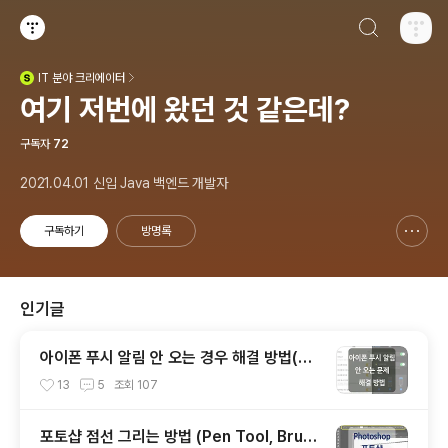
검색하기
티스토리
IT
분야 크리에이터
(새창열림)
여기 저번에 왔던 것 같은데?
구독자
72
2021.04.01 신입 Java 백엔드 개발자
구독하기
방명록
신고하기 레이어
열기
인기글
아이폰 푸시 알림 안 오는 경우 해결 방법(위
치 및 개인 정보 보호 재설정)
13
5
조회
107
포토샵 점선 그리는 방법 (Pen Tool, Brus