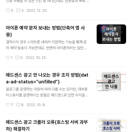
서 sftp server가 될 곳에서 OpenSS 서버를 설치해야
으로 사용할 수 있는 스킨 중 하나인데요. 반응형과 목록 광
하는데요. '윈도우 -> 설정 -> 앱'으로 이동합니다. '앱 및
고 형태가 지원되며, 깔끔한 디자인으로 인해 여러 블로그
작성시간
5
3
2022. 12. 20.
기능 -> 선택적 기능'으로 이동합니다. 선택..
에서 많이 사용되는 스킨입니다. 해상 스킨을 사용하고 있
는 경우에는 아시겠지만, 오디세이 스킨은 기본적으로 적
용되는 본문 폭이 넓지 않아 가독성과 공간 활용이라는 측
아이폰 예약 문자 보내는 방법(단축어 앱 사
면에서 크게 효율적이지 못한데요. 이번 포스팅은 '티스토
용)
리 odyssey skin 본문 너비(폭)를 늘리는 방법'에 대한
글 내용
포스팅입니다. (해당 스킨에 설정된 css 변경을 통해 본문
갤럭시의 경우 스마트폰 내에서 지원하는 기능을 통해 문
폭을 늘리는 방법입니다.) 1. 스킨 편집 본문의 너비를 늘리
자 예약 발송이 가능한데요. 반면에 아이폰에서는 일반 메
기 위해서는 티스토리에 로그인 후 '블로그 관리 홈'으로 이
시지(SMS, MMS)에 대한 예약 전송 기능이 존재하지 않
작성시간
1
0
2022. 10. 25.
동합니다. 그리고 '블로그 관리 홈' 아래에 '꾸미기' 카테고
습니다. 때문에 아이폰에서 예약 문자를 보내는 방법을 인
리 하위의..
터넷에 찾아보면 통신사 별로 전송 가능한 방법들이 나오
는데요. 이 방식은 통신사 별로 방법이 다르기 때문에 다소
애드센스 광고 안 나오는 경우 조치 방법(dat
번거로울 수 있으며, 알뜰폰의 경우 예약 문자 기능 자체가
a-ad-status="unfilled")
불가능한 문제가 있습니다. 따라서 해당 포스팅에서는 통
글 내용
신사 상관없이 사용할 수 있는 '단축어'를 통한 예약 문자
블로그를 운영하는 사람에 따라 다를 수는 있지만, 대부분
발송 방법에 대해서 살펴보겠습니다. 먼저 '단축어' 앱을 실
티스토리를 운영하시는 분들은 애드센스로 인한 수익을 추
행하면 앱 하단에 '자동화' 부분을 찾을 수 있는데요. '자동
구하게 되는데요. 때문에 조회수가 어느 정도 잘 나오는 포
작성시간
7
8
2022. 10. 8.
화'를 클릭하면 '개인용 자동화 생성' 영역을 발견할 수 있
스팅에서 광고가 노출이 안 되는 것은 신경이 안 쓰일 수 없
습니다. '개인용 자동화 ..
는 부분입니다. 저 역시 포스팅된 글들 중 약 20~30%가
량에서 애드센스 광고가 나오지 않고 있으며, 그중에서 조
애드센스 광고 크롤러 오류(호스팅 서버 과부
회수가 높은 글들도 있기 때문에 그냥 방치하기보다는 원
하) 해결하기
인이나 해결할 수 있는 방법을 찾아보자는 생각에 몇 가지
글 내용