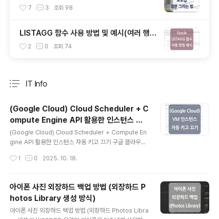
h Tool 사용)
7
3
조회
98
LISTAGG 함수 사용 방법 및 예시(여러 행의
값을 하나의 문자열로 결합할 때)
2
0
조회
74
IT Info
분류 전체보기
주요 글 목록
(Google Cloud) Cloud Scheduler + C
ompute Engine API 활용한 인스턴스 자
글 내용
동 키고 끄기
(Google Cloud) Cloud Scheduler + Compute En
gine API 활용한 인스턴스 자동 키고 끄기 구글 클라우드
VM 인스턴스에 주식 자동매매 프로그램을 실행시키고 있
작성시간
1
0
2025. 10. 18.
는데, 자동매매의 경우 시장 시간에만 돌아가면 되기 때문
에 그 외 시간은 서버를 켜둘 필요가 없었습니다.처음 국내
주식시장만 대상으로 할 때는 '인스턴스' 기능을 활용하여
아이폰 사진 외장하드 백업 방법 (외장하드 P
서버를 자동으로 키고 끄도록 설정했는데, 야간에 미국시
hotos Library 생성 방식)
장에도 프로그램을 실행하게 되면서 '인스턴스 일정' 기능
글 내용
만으로는 서버를 완전히 자동으로 키고 끌 수 없게 되어 다
아이폰 사진 외장하드 백업 방법 (외장하드 Photos Libra