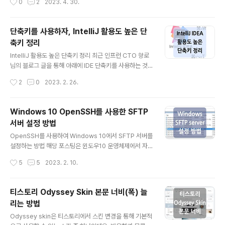
0
2
2023. 4. 30.
치에 이어 데이터베이스 생성..
사용하는 방법'입니다. 크롬 원격 데스크톱의 경우 구글 계
정을 가지고 있으면 무료로 사용할 수 있는데요. Google
Chrome 원격 데스크톱의 원격 기능은 크게 하나의 계정
단축키를 사용하자, IntelliJ 활용도 높은 단
에서 설정을 통해 사용할 수 있는 '내 컴퓨터에 액세스' 기
축키 정리
능과 다른 계정에게도 공유할 수 있는 '내 화면 공유'로 나
글 내용
뉘는데, 아래 내용을 통해 각각의 기능을 사용하는 방법에
IntelliJ 활용도 높은 단축키 정리 최근 인프런 CTO 향로
대해서 살펴보겠습니다. 아래 링크를 통해 해당 페이지로
님의 블로그 글을 통해 아래에 IDE 단축키를 사용하는 것
접속할 수 있으며, 원격 액세스를 위한 확장 프로그램 설치
에 대한 시니어 개발자님의 글을 보게 되었는데요. 개발자
작성시간
2
0
2023. 2. 26.
등의 과정이 필요합니다. https://remotedesktop.go..
로 취직하고 IntelliJ를 사용한 지 거의 2년이 다 되어가는
데도 불구하고 아직 단축키를 잘 사용하지 못하며, 마우스
사용 빈도가 상당히 높은 스스로를 반성하게 되었습니다. h
Windows 10 OpenSSH를 사용한 SFTP
ttp://www.chidoo.me/index.php/2022/12/29/ke
서버 설정 방법
ep-your-ide-shortcuts-in-mind/ 그래서 마우스 사
글 내용
용 빈도를 줄이고 단축키를 더 활용하기 위해 활용도가 높
OpenSSH를 사용하여 Windows 10에서 SFTP 서버를
은 단축키들을 정리해 보았는데요. 참고하시고 잘 사용하
설정하는 방법 해당 포스팅은 윈도우10 운영체제에서 자
여 프로그래밍에 집중할 수 있는 능률을 높일 수 있으면 좋
체 기능인 OpenSSH를 사용하여 sftp server를 실행하
작성시간
5
5
2023. 2. 10.
겠습니다. * 시작에 앞서 아래 모든 단축..
고 접속하는 방법에 대해서 정리한 내용입니다. 최초 pass
word를 통한 sftp 접속에서부터 공개키 인증을 사용한 접
속 방법까지 살펴볼 예정이며, 실제 서버와 클라이언트로
티스토리 Odyssey Skin 본문 너비(폭) 늘
나뉘는 부분을 예시에서는 하나의 계정을 통해 처리하였기
리는 방법
때문에 이 부분을 주의해서 따라와 주시면 좋을 것 같습니
글 내용
다. 1. OpenSSH 설치 먼저 sftp 서버를 작동시키기 위해
Odyssey skin은 티스토리에서 스킨 변경을 통해 기본적