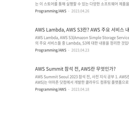
는 이 스토어를 통해 실행할 수 있는 다양한 소프트웨어 제품을 찾을
자가 소프트웨어를 구매하고 사용하는 것이 보다 단순해지며,
Programming/AWS
2023.04.26
한 비용 역시 이 서비스를 통해 관리할 수 있습니다. 쉽게 이
AWS Marketplace를 통해 간단하게 설치하고 사용할 수 있
율성을 보장하기 위해 AWS에서 호스팅 되는 소프트웨어만을 수용
AWS Lambda, AWS S3란? AWS 주요 서비스
서는 의..
AWS Lambda, AWS S3(Amazon Simple Storage Se
의 주요 서비스들 중 Lambda, S3에 대한 내용을 정리한 것입니다. 20
전, AWS란 무엇인가? AWS Lambda AWS Lambda는 서버
Programming/AWS
2023.04.23
도 코드를 실행할 수 있는 이벤트 중심의 서버리스 컴퓨팅 서
의미가 아니라, Lambda가 모든 인프라를 관리하는 완전 
으로 서버를 유지, 관리할 필요가 없다는 것을 뜻합니다. 즉, AW
AWS Summit 참석 전, AWS란 무엇인가?
AWS Summit Seoul 2023 참석 전, 사전 지식 공부 1. AWS
AWS)는 아마존 닷컴에서 개발한 클라우드 컴퓨팅 플랫폼으로
차지하고 있는데요. AWS는 컴퓨팅, 스토리지, 데이터베이스와
Programming/AWS
2023.04.18
능, 데이터 레이크 및 분석, 사물 인터넷 등 200개 이상의 기
(machine learning)은 인공지능의 하위 범주로, 컴퓨터
하도록 지원하는 알고리즘의 연구를 말합니다. AWS에서 제공하
문에..