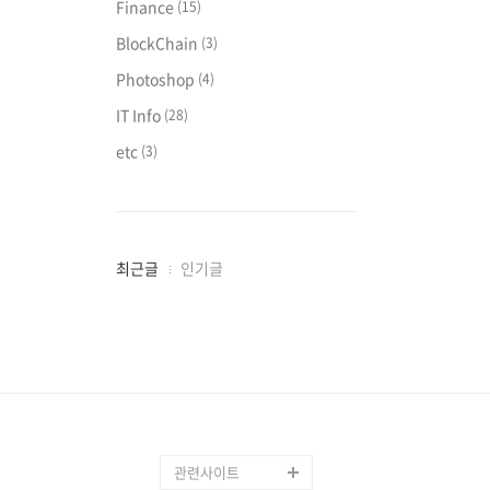
Finance
(15)
BlockChain
(3)
Photoshop
(4)
IT Info
(28)
etc
(3)
최
최근글
인기글
근
글
과
인
기
글
관련사이트