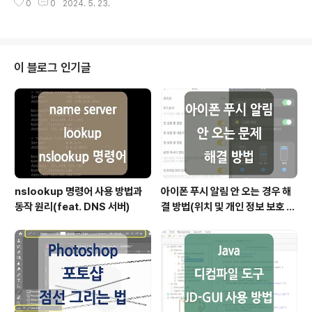
MENT_MONTH, S..
0
0
2024. 5. 23.
운 테이블로 생성할 때 사용되는 SQL 구문입니다.해당 구
문은 기존 테이블의 데이터를 기반으로(원본 데이터를 훼
손하지 않고) 새로운 테이블을 만들고자 할 때 유용하기 때
문에 테이블 백업이나 데이터 분석용 테이블을 생성하는
데 주로 활용됩니다. CREATE TABLE new_table ASS
이 블로그 인기글
ELECT column1, column2, ...FROM existing_table
WHERE condition; CTAS는 기본적으로 다음과 같은
구문으로 사용되며, 전체 테이블을 복사하는 데 사용되거
나 조건부 데이터를 복사, ..
nslookup 명령어 사용 방법과
아이폰 푸시 알림 안 오는 경우 해
동작 원리(feat. DNS 서버)
결 방법(위치 및 개인 정보 보호 재
설정)