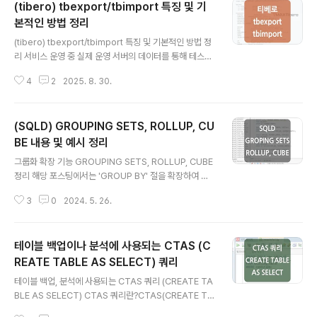
(tibero) tbexport/tbimport 특징 및 기
무에서의 쿼리는 대부분 아래 예시의 쿼리보다 복잡할 뿐
만 아니라 다양한 케이스가 존재할 수 있으며, 데이터 양이
본적인 방법 정리
글 내용
나 인덱스 등의 변수로 인해서도 쿼리의 성능이 다르게 나
(tibero) tbexport/tbimport 특징 및 기본적인 방법 정
올 수 있기 때문에 어떤 것이 정답이다 라고는 할 수 없습니
리 서비스 운영 중 실제 운영 서버의 데이터를 통해 테스트
다.때문에 아래 내용은 이론에 기초한 장단점이며, 이론을
를 진행해야 하는 경우가 발생하여 운영 DB의 데이터를 개
참고하되 성능적 부분은 실제 사용되는 쿼리의 실행 계획
4
2
2025. 8. 30.
발 DB로 가져왔으며, 그 과정에서 사용 중인 DBMS tiber
등을 통해 확인할 필요가 있습니다.*/..
o의 export, import 기능인 tbexport, tbimport를 사
용하여 해당 내용을 간략하게 정리하였습니다. 티베로에서
(SQLD) GROUPING SETS, ROLLUP, CU
는 데이터 이관/백업 시 tbexport, tbimport 기능을 사
용할 수 있으며, 해당 유틸은 '$TIBERO_HOME/client/
BE 내용 및 예시 정리
글 내용
bin/' 디렉터리 하위에 실행 파일 형태로 존재합니다. 1. tb
그룹화 확장 기능 GROUPING SETS, ROLLUP, CUBE
export 특징 및 예시'tbexport'는 테이블, 인덱스, 시퀀
정리 해당 포스팅에서는 'GROUP BY' 절을 확장하여 다
스 등의 데이터베이스 객체와 데이터를 덤프 파일로 추출
양한 방식으로 데이터를 그룹화할 수 있도록 해주는 기능
하..
3
0
2024. 5. 26.
인 'GROUPING SETS', 'ROLLUP', 'CUBE'에 대해서
살펴보겠습니다. 실무에서는 사용해 본 적이 없으나 이번
에 SQLD 자격증 공부 과정에서 이러한 기능이 있다는 것
테이블 백업이나 분석에 사용되는 CTAS (C
을 알게 되었으며, 각 기능에 대한 설명과 예시를 통해 이해
하기 쉽도록 정리해 보았습니다. GROUPING SETS 내
REATE TABLE AS SELECT) 쿼리
글 내용
용 및 예시SELECT EMP_NO, null, SUM(SAL) -- 사원
테이블 백업, 분석에 사용되는 CTAS 쿼리 (CREATE TA
번호(EMP_NO) 기준 그룹화된 급여 합계FROM SALAR
BLE AS SELECT) CTAS 쿼리란?CTAS(CREATE TA
IESGROUP BY EMP_NOUNIONSELECT null, PAY
BLE AS SELECT)는 선택(SELECT)된 데이터셋을 새로