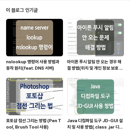
스 인텔리전스(BI) 활동, 특히 분석을 활성화 및 지원하기
위해 설계된 데이터 관리 시스템의 한 유형입니다. 쉽게 사
이 블로그 인기글
용자의 의사 결정에 도움을 주기 위하여 정보들이 분석 가
능한 형태로 저장되어 있는 중앙 저장소이며, 때문에 '의사
결정 지원 시스템'이라고도 하는데요. 데이터 웨어하우스
는 기존의 정보를 활용해 더 나은 정보를 제공하고, 데이
터..
nslookup 명령어 사용 방법과
아이폰 푸시 알림 안 오는 경우 해
동작 원리(feat. DNS 서버)
결 방법(위치 및 개인 정보 보호 재
설정)
포토샵 점선 그리는 방법 (Pen T
Java 디컴파일 도구 JD-GUI 설
ool, Brush Tool 사용)
치 및 사용 방법(.class .jar 디컴