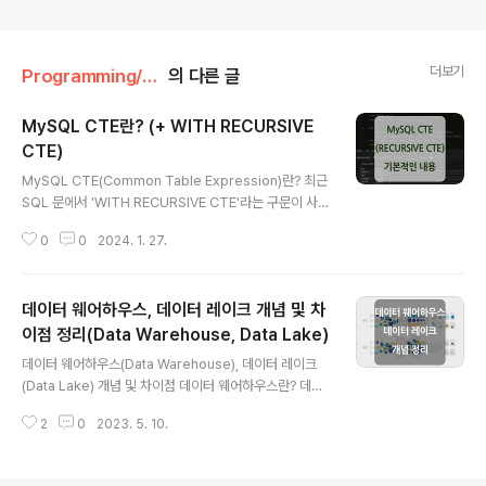
더보기
Programming/Database
의 다른 글
MySQL CTE란? (+ WITH RECURSIVE
CTE)
글 내용
MySQL CTE(Common Table Expression)란? 최근
SQL 문에서 'WITH RECURSIVE CTE'라는 구문이 사용
되는 것을 보고 공식 문서를 참고하여 관련된 기본적인 내
0
0
2024. 1. 27.
용을 정리하게 되었습니다. CTE란? 'CTE(Common Ta
ble Expression)'는 하나의 쿼리문 범위 내에서만 존재
하며 여러 번 참조될 수 있는 이름이 지정된 일회성 테이블
데이터 웨어하우스, 데이터 레이크 개념 및 차
(정확하게는 결과 데이터)입니다. CTE에는 '비재귀적(No
n-Recursive) CTE'와 '재귀적(Recursive) CTE' 두
이점 정리(Data Warehouse, Data Lake)
글 내용
가지가 있으며, 아래 내용을 통해 각각에 대해 예시를 포함
데이터 웨어하우스(Data Warehouse), 데이터 레이크
하여 자세하게 살펴보도록 하겠습니다. * CTE는 MySQL
(Data Lake) 개념 및 차이점 데이터 웨어하우스란? 데이
8.0.1 버전에서 도입되었으며, ANSI-SQL99 표준에서부
터 웨어하우스(Data Warehouse)란 정보(data)와 창고
터 나온 것이기 때문..
2
0
2023. 5. 10.
(warehouse)의 의미가 합성되어 만들어진 어휘로, 조직
전체의 여러 소스들(ERP, CRM, 데이터베이스, IoT, 파트
너 시스템 등)로부터 데이터를 저장하고 처리하여 비즈니