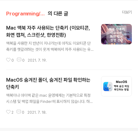
더보기
Programming/MacOS
의 다른 글
Mac 맥북 자주 사용되는 단축키 (이모티콘,
화면 캡쳐, 스크린샷, 한영전환)
글 내용
맥북을 사용한 지 반년이 지나가는데 아직도 이모티콘 단
축키를 헷갈려하는 것이 웃겨 맥북에서 자주 사용되는 유
용한 단축키 몇 가지를 간단하게 정리합니다. 1. 맥북 이모
0
0
2021. 7. 19.
티콘 단축키 맥북에서 이모티콘을 사용하기 위한 단축키는
Command + Control + Space입니다. 이제는 까먹지
않기를 바라며.. 2. 맥북 화면 캡쳐, 스크린샷 단축키 맥북
MacOS 숨겨진 폴더, 숨겨진 파일 확인하는
에서 화면 캡쳐, 화면 녹화, 스크린샷을 찍기 위한 단축키는
Command + Shift + 3 or 4 or 5 입니다. 3, 4, 5 세
단축키
글 내용
가지 기능이 있는데요. Command + Shift + 3 => 전체
맥북이나 아이맥 같은 mac 운영체제는 기본적으로 특정
화면을 캡쳐하는 단축키 Command + Shift + 4 => 직접
시스템 및 백업 파일을 Finder에 표시하지 않습니다. 하지
캡쳐할 영역을 지정할 수 있습니다. Command + Shift
만 개발을 하다 보니 eclipse-workspage 내부의 .met
+ 5 => 실행..
2
0
2021. 7. 18.
adata 폴더와 같이 가끔 숨겨진 폴더나 파일을 봐야 하는
경우가 있었습니다. 이때 숨겨진 폴더 또는 숨김 파일을 확
인하는 단축키는 ⌘ + ⇧ + . Command + Shift + . 입
니다. 해당 단축키를 사용하여 토글 방식으로 숨겨진 폴더