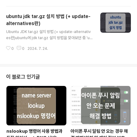
예시들을 살펴보겠습니다.(문자열 치환은 편집기의 ex 모
드에서 진행됩니다.) 1. 기본 치환 명령어#기본 형식: s/검
ubuntu jdk tar.gz 설치 방법 (+ update-
색할문자열/바꿀문자열/#현재 커서 라인에서 첫 번째로 발
견되는 'hello' 문자열을 'world'로 치환: s/hello/worl
alternatives란)
글 내용
d/ 기본적인 치환 명령어는 's/검색할문자열/바꿀문자열/'
Ubuntu JDK tar.gz 설치 방법 (+ update-alternativ
형식이며, 해당 명령어는 현재 커서가 위치한 라인에서 첫
es란)ubuntu에 jdk tar.gz 설치 방법을 찾아보던 중 'up
번째로 일치하는 '검색할문자열'을 '바꿀문자열'으로 치환
date-alternatives'를 활용하는 간단한 방법을 찾아 공
합니다. 2. 현재 라인에 대해 일치하는..
0
0
2024. 7. 24.
유하면서 update-alternatives 커맨드 툴에 대해서도
함께 정리한 내용입니다. jdk tar.gz 설치 방법#Login as
rootsudo su#create jdk directorymkdir /opt/jdk
#uncompress, change to your file nametar -zxf j
dk-8u202-linux-x64.tar.gz -C /opt/jdk#check if
이 블로그 인기글
files are therels /opt/jdk#update alternatives so
the comman..
nslookup 명령어 사용 방법과
아이폰 푸시 알림 안 오는 경우 해