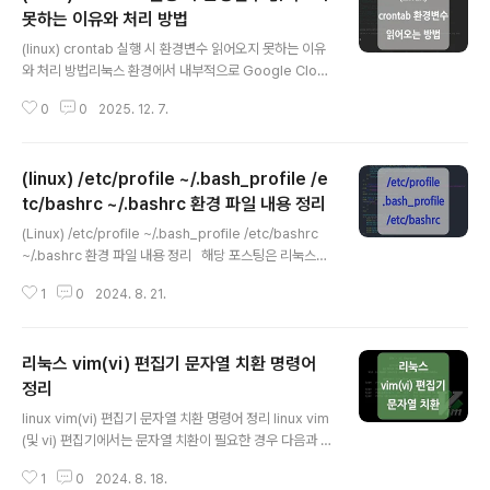
못하는 이유와 처리 방법
글 내용
(linux) crontab 실행 시 환경변수 읽어오지 못하는 이유
와 처리 방법리눅스 환경에서 내부적으로 Google Clou
d Vision API를 사용하고 있는 jar 파일을 'crontab'을
0
0
2025. 12. 7.
통해 실행했을 때 '~/.bashrc' 파일에 설정된 환경변수를
읽어오지 못하는 경우가 발생하여 환경변수를 읽어오지 못
하는 이유와 처리 방법에 대해 정리해 보았습니다.(Googl
(linux) /etc/profile ~/.bash_profile /e
e Cloud Vision API 사용 시 인증키가 필요하며, 해당 인
증키의 full path를 GOOGLE_APPLICATION_CREDE
tc/bashrc ~/.bashrc 환경 파일 내용 정리
글 내용
NTIALS 변수로 '~/.bashrc' 파일에 등록해 둔 상태였습
(Linux) /etc/profile ~/.bash_profile /etc/bashrc
니다.) crontab 작업 시 환경변수를 불러오지 못하는 이유
~/.bashrc 환경 파일 내용 정리 해당 포스팅은 리눅스를
cron 작업 시 환경변수를 불러오지 못하는 이유는 결론적
공부하는 과정에서 '/etc/profile', '~/.bash_profile', '/
으로 'cr..
1
0
2024. 8. 21.
etc/bashrc', '~/.bashrc' 각 환경 설정 파일의 역할과 차
이점, 어떤 순서로 동작하는지에 대해 정리한 내용입니다.
(아래 내용은 bash shell이 사용된다는 가정하에 내용으
리눅스 vim(vi) 편집기 문자열 치환 명령어
로 다른 쉘을 사용하는 경우 적용되는 파일 명이 조금씩 다
를 수 있습니다.) 각 파일의 역할과 세부적인 내용* 내용 중
정리
글 내용
등장하는 로그인 쉘(login shell)과 비로그인 쉘(non-lo
linux vim(vi) 편집기 문자열 치환 명령어 정리 linux vim
gin shell)에 대해서는 아래에 추가로 정리해 놓았으니 아
(및 vi) 편집기에서는 문자열 치환이 필요한 경우 다음과 같
래 내용을 먼저 보고 해당 내용을..
은 형식의 명령어를 사용하여 문자열을 치환할 수 있는데
1
0
2024. 8. 18.
요.아래 내용을 통해 해당 명령어를 사용하는 여러 옵션 및