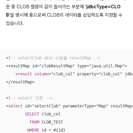
문 중 CLOB 컬럼의 값이 들어가는 부분에
'jdbcType=CLO
B'
을 명시해 줌으로써 CLOB의 데이터를 삽입하도록 지정할 수
있습니다.
<
!
-- selectClob 에서 사용될 resultMap -->
<
resultMap id
=
"clobResultMap" type
=
"java.util.Map"
>
<
result
column
=
"clob_col" property
=
"clob_col" jdb
<
/
resultMap
>
<
!
-- select 구문 -->
<
select
 id
=
"selectClob" parameterType
=
"Map" resultMap
SELECT
 clob_col 

FROM
 CLOB_TEST 

WHERE
 id 
=