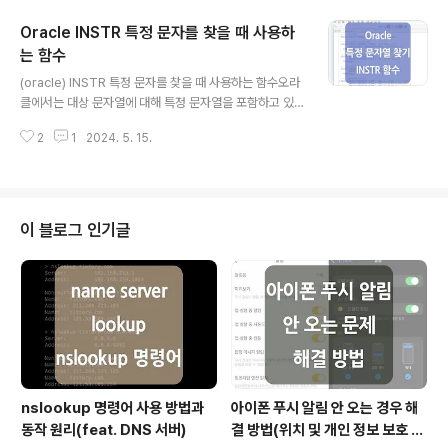
(주어진 값, 대체 값) 먼저 NVL 함수의 경우 '주어진 값'이
Oracle INSTR 특정 문자를 찾을 때 사용하
NULL인 경우 '대체 값'을 반환하며, 주로 NULL 값을 다른
값으로 대체할 때 사용됩니다.해당 함수는 '주어진 값'과
는 함수
글 내용
'대체 값'의 데이터 타입이 동일해야 하며, 동일하지 않을
(oracle) INSTR 특정 문자를 찾을 때 사용하는 함수오라
경우 오류가 발생하게 됩니다. 간단한 사용 예시로는 다음
클에서는 대상 문자열에 대해 특정 문자열을 포함하고 있
과 같이 시험을 치지 않아 시험 점수(SCORE)가 NULL인
는지를 확인할 때 'INSTR' 함수를 사용합니다. 'LIKE' 연
데이터에 대해 NULL..
2
1
2024. 5. 15.
산자는 조건절(WHERE 절)에서 특정 문자열이 포함된 데
이터를 찾을 때 사용되지만, 'INSTR' 함수는 특정 문자열
이 포함된 NUMBER 타입의 위치 정보를 반환하기 때문에
특정 문자열이 포함되었는지와 더불어 대상 문자열을 자를
때도 활용될 수 있습니다. 해당 포스팅에서는 'INSTR 함수
이 블로그 인기글
의 기본적인 사용법 및 사용 예시'를 정리하였습니다. INS
TR 기본 형식 및 특징INSTR(대상 문자열, 찾을 문자열 [,
찾기를 시작할 위치 [, 찾을 결과의 순번]]) 'INSTR' 함수
는 다음과 같은 기본 형식을 가지고 있으며,..
nslookup 명령어 사용 방법과
아이폰 푸시 알림 안 오는 경우 해
동작 원리(feat. DNS 서버)
결 방법(위치 및 개인 정보 보호 재