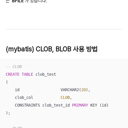
는
'BFILE'
가 있습니다.
(mybatis) CLOB, BLOB 사용 방법
-- CLOB
CREATE
TABLE
 clob_test

(

    id			VARCHAR2(
20
),

    clob_col		
CLOB
,

    CONSTRAINTS clob_test_id 
PRIMARY
 KEY (id)

);
