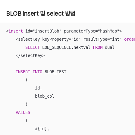
BLOB insert 및 select 방법
<
insert
 id
=
"insertBlob" parameterType
=
"hashMap"
>
<
selectKey keyProperty
=
"id" resultType
=
"int" 
orde
SELECT
 LOB_SEQUENCE.nextval 
FROM
 dual

<
/
selectKey
>
INSERT
INTO
 BLOB_TEST

        (

            id, 

            blob_col

        )

VALUES
        (

            #{id}, 
