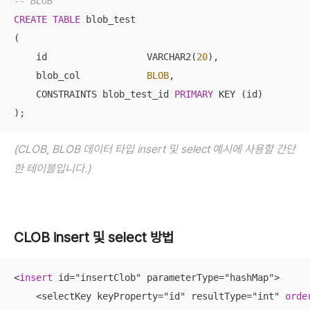
-- BLOB
CREATE
TABLE
 blob_test

(

    id			VARCHAR2(
20
),

    blob_col		
BLOB
,

    CONSTRAINTS blob_test_id 
PRIMARY
 KEY (id)

);
(CLOB, BLOB 데이터 타입 insert 및 select 예시에 사용할 간단
한 테이블입니다.)
CLOB insert 및 select 방법
<
insert
 id
=
"insertClob" parameterType
=
"hashMap"
>
<
selectKey keyProperty
=
"id" resultType
=
"int" 
orde