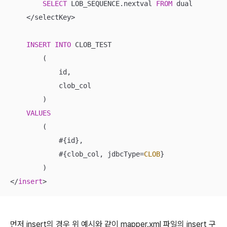
SELECT
 LOB_SEQUENCE.nextval 
FROM
 dual

<
/
selectKey
>
INSERT
INTO
 CLOB_TEST

        (

            id, 

            clob_col

        )

VALUES
        (

            #{id}, 

            #{clob_col, jdbcType
=
CLOB
}

<
/
insert
>
먼저 insert의 경우 위 예시와 같이 mapper.xml 파일의 insert 구