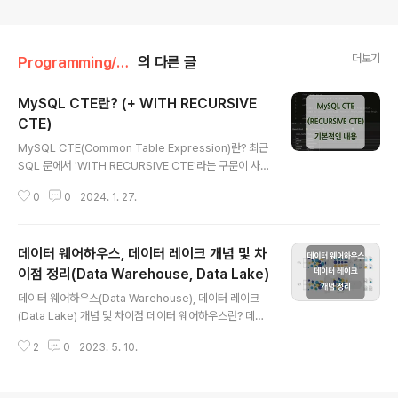
더보기
Programming/Database
의 다른 글
MySQL CTE란? (+ WITH RECURSIVE
CTE)
글 내용
MySQL CTE(Common Table Expression)란? 최근
SQL 문에서 'WITH RECURSIVE CTE'라는 구문이 사용
되는 것을 보고 공식 문서를 참고하여 관련된 기본적인 내
0
0
2024. 1. 27.
용을 정리하게 되었습니다. CTE란? 'CTE(Common Ta
ble Expression)'는 하나의 쿼리문 범위 내에서만 존재
하며 여러 번 참조될 수 있는 이름이 지정된 일회성 테이블
데이터 웨어하우스, 데이터 레이크 개념 및 차
(정확하게는 결과 데이터)입니다. CTE에는 '비재귀적(No
n-Recursive) CTE'와 '재귀적(Recursive) CTE' 두
이점 정리(Data Warehouse, Data Lake)
글 내용
가지가 있으며, 아래 내용을 통해 각각에 대해 예시를 포함
데이터 웨어하우스(Data Warehouse), 데이터 레이크
하여 자세하게 살펴보도록 하겠습니다. * CTE는 MySQL
(Data Lake) 개념 및 차이점 데이터 웨어하우스란? 데이
8.0.1 버전에서 도입되었으며, ANSI-SQL99 표준에서부
터 웨어하우스(Data Warehouse)란 정보(data)와 창고
터 나온 것이기 때문..
2
0
2023. 5. 10.
(warehouse)의 의미가 합성되어 만들어진 어휘로, 조직
전체의 여러 소스들(ERP, CRM, 데이터베이스, IoT, 파트
너 시스템 등)로부터 데이터를 저장하고 처리하여 비즈니