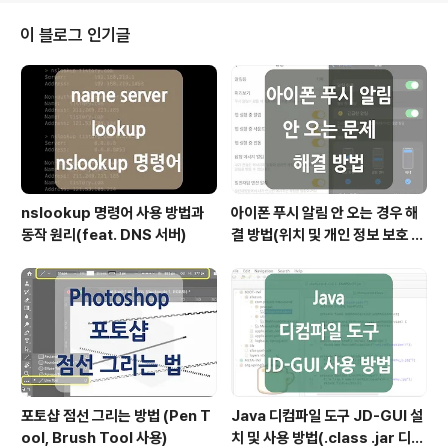
스 인텔리전스(BI) 활동, 특히 분석을 활성화 및 지원하기
위해 설계된 데이터 관리 시스템의 한 유형입니다. 쉽게 사
이 블로그 인기글
용자의 의사 결정에 도움을 주기 위하여 정보들이 분석 가
능한 형태로 저장되어 있는 중앙 저장소이며, 때문에 '의사
결정 지원 시스템'이라고도 하는데요. 데이터 웨어하우스
는 기존의 정보를 활용해 더 나은 정보를 제공하고, 데이
터..
nslookup 명령어 사용 방법과
아이폰 푸시 알림 안 오는 경우 해
동작 원리(feat. DNS 서버)
결 방법(위치 및 개인 정보 보호 재
설정)
포토샵 점선 그리는 방법 (Pen T
Java 디컴파일 도구 JD-GUI 설
ool, Brush Tool 사용)
치 및 사용 방법(.class .jar 디컴