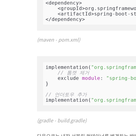
<dependency>

    <groupId>org.springframework.boot</groupId>

    <artifactId>spring-boot-starter-undertow</artifactId>

</dependency>
(maven - pom.xml)
implementation(
"org.springfra
// 톰캣 제거
    exclude 
module
: 
"spring-b
}

// 언더토우 추가
implementation(
"org.springfra
(gradle - build.gradle)