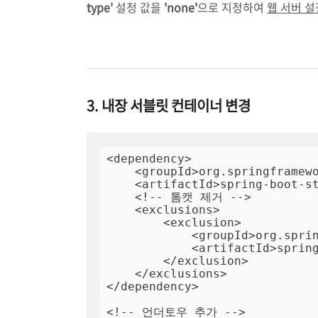
type'
설정 값을
'none'
으로 지정하여
웹 서버 
3. 내장 서블릿 컨테이너 변경
<dependency>

    <groupId>org.springframework.boot</groupId>

    <artifactId>spring-boot-starter-web</artifactId>

    <!-- 톰캣 제거 -->

    <exclusions>

        <exclusion>

            <groupId>org.springframework.boot</groupId>

            <artifactId>spring-boot-starter-tomcat</artifactId>

        </exclusion>

    </exclusions>

</dependency>

<!-- 언더토우 추가 -->
