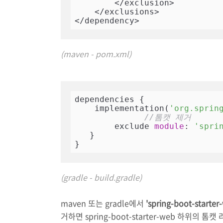
        </exclusion>

    </exclusions>

</dependency>
(maven - pom.xml)
dependencies {

    implementation(
'org.sprin
//톰캣 제거
        exclude 
module
: 
'spri
   }

}
(gradle - build.gradle)
maven 또는 gradle에서
'spring-boot-starter
거하면 spring-boot-starter-web 하위의