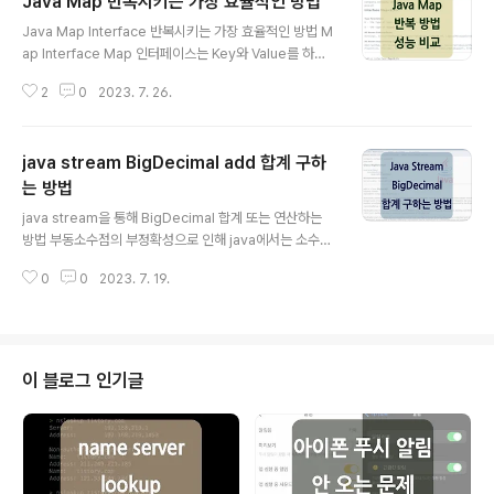
Java Map 반복시키는 가장 효율적인 방법
글 내용
Java Map Interface 반복시키는 가장 효율적인 방법 M
ap Interface Map 인터페이스는 Key와 Value를 하나
의 쌍으로 저장하는 방식의 자료형이며, 리스트나 배열과
2
0
2023. 7. 26.
같이 순차적으로(sequential) 해당 요소 값을 구하는 것
이 아니라 'key를 통해 value를 가져오는 방식'이 가장 큰
특징입니다. 구현체 중 가장 많이 사용되는 클래스는 Has
java stream BigDecimal add 합계 구하
hMap이며, 순서가 필요한 경우 입력된 순서대로 데이터
가 출력되는 LinkedHashMap, 입력된 key의 sort 순서
는 방법
글 내용
로 데이터가 정렬되는 TreeMap 등이 있습니다. 아래는 j
java stream을 통해 BigDecimal 합계 또는 연산하는
ava에서 map을 반복시키는 몇 가지 방법들에 대해 어떤
방법 부동소수점의 부정확성으로 인해 java에서는 소수점
방법이 더 효율적인지 궁금하여 비교하며 정리해 본 내용
에 대한 정확한 계산이 요구되거나 화폐 단위를 사용할 때
입니다. Map 반복 방법 Map map..
0
0
2023. 7. 19.
BigDecimal 타입을 사용하는데요. 해당 포스팅은 'java
에서 stream을 활용하여 BigDecimal을 연산하는 방
법'에 대해 정리한 내용입니다. 코드 예시 List bigDecim
alList = Arrays.asList( BigDecimal.valueOf(1.12
3), BigDecimal.valueOf(0.335), BigDecimal.valu
이 블로그 인기글
eOf(2.10101), BigDecimal.valueOf(0.54321) ); //s
tream을 사용하지 않는 경우 연산 BigDecimal sum =
BigDecimal...