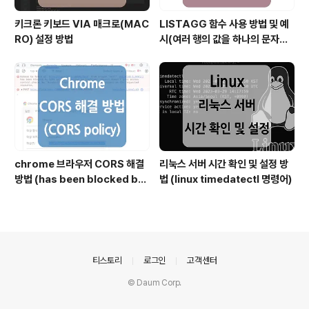
키크론 키보드 VIA 매크로(MAC
LISTAGG 함수 사용 방법 및 예
RO) 설정 방법
시(여러 행의 값을 하나의 문자열
로 결합할 때)
chrome 브라우저 CORS 해결
리눅스 서버 시간 확인 및 설정 방
방법 (has been blocked by
법 (linux timedatectl 명령어)
CORS policy)
의안내
티스토리
로그인
고객센터
© Daum Corp.