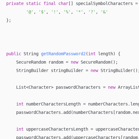
private
static
final
char
[] specialSymbolCharacters =
'@'
, 
'$'
, 
'!'
, 
'%'
, 
'*'
, 
'?'
, 
'&'
};

public
 String 
getRandomPassword2
(
int
 length)
{

    SecureRandom random = 
new
 SecureRandom();

    StringBuilder stringBuilder = 
new
 StringBuilder();
    List<Character> passwordCharacters = 
new
 ArrayList
int
 numberCharactersLength = numberCharacters.leng
    passwordCharacters.add(numberCharacters[random.nex
int
 uppercaseCharactersLength = uppercaseCharacter
    passwordCharacters.add(uppercaseCharacters[random.