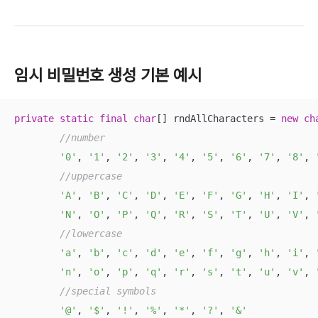
임시 비밀번호 생성 기본 예시
private
static
final
char
[] rndAllCharacters = 
new
ch
//number
'0'
, 
'1'
, 
'2'
, 
'3'
, 
'4'
, 
'5'
, 
'6'
, 
'7'
, 
'8'
, 
//uppercase
'A'
, 
'B'
, 
'C'
, 
'D'
, 
'E'
, 
'F'
, 
'G'
, 
'H'
, 
'I'
, 
'N'
, 
'O'
, 
'P'
, 
'Q'
, 
'R'
, 
'S'
, 
'T'
, 
'U'
, 
'V'
, 
//lowercase
'a'
, 
'b'
, 
'c'
, 
'd'
, 
'e'
, 
'f'
, 
'g'
, 
'h'
, 
'i'
, 
'n'
, 
'o'
, 
'p'
, 
'q'
, 
'r'
, 
's'
, 
't'
, 
'u'
, 
'v'
, 
//special symbols
'@'
, 
'$'
, 
'!'
, 
'%'
, 
'*'
, 
'?'
, 
'&'