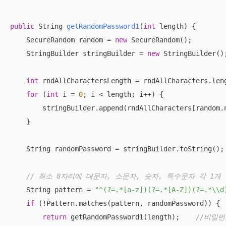
public
 String 
getRandomPassword1
(
int
 length)
{

    SecureRandom random = 
new
 SecureRandom();

    StringBuilder stringBuilder = 
new
 StringBuilder();
int
 rndAllCharactersLength = rndAllCharacters.leng
for
 (
int
 i = 
0
; i < length; i++) {

        stringBuilder.append(rndAllCharacters[random.n
    }

    String randomPassword = stringBuilder.toString();

// 최소 8자리에 대문자, 소문자, 숫자, 특수문자 각 1개
    String pattern = 
"^(?=.*[a-z])(?=.*[A-Z])(?=.*\\d
if
 (!Pattern.matches(pattern, randomPassword)) {

return
 getRandomPassword1(length);    
//비밀