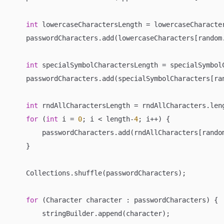
int
 lowercaseCharactersLength = lowercaseCharacter
    passwordCharacters.add(lowercaseCharacters[random.
int
 specialSymbolCharactersLength = specialSymbolC
    passwordCharacters.add(specialSymbolCharacters[ran
int
 rndAllCharactersLength = rndAllCharacters.leng
for
 (
int
 i = 
0
; i < length-
4
; i++) {

        passwordCharacters.add(rndAllCharacters[random
    }

    Collections.shuffle(passwordCharacters);

for
 (Character character : passwordCharacters) {

        stringBuilder.append(character);
