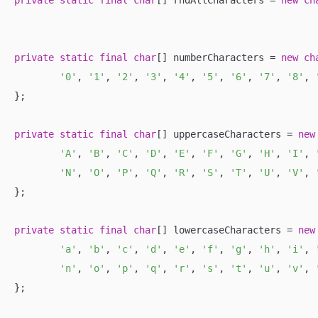
private
static
final
char
[] rndAllCharacters = 
new
ch
private
static
final
char
[] numberCharacters = 
new
ch
'0'
, 
'1'
, 
'2'
, 
'3'
, 
'4'
, 
'5'
, 
'6'
, 
'7'
, 
'8'
, 
};

private
static
final
char
[] uppercaseCharacters = 
new
'A'
, 
'B'
, 
'C'
, 
'D'
, 
'E'
, 
'F'
, 
'G'
, 
'H'
, 
'I'
, 
'N'
, 
'O'
, 
'P'
, 
'Q'
, 
'R'
, 
'S'
, 
'T'
, 
'U'
, 
'V'
, 
};

private
static
final
char
[] lowercaseCharacters = 
new
'a'
, 
'b'
, 
'c'
, 
'd'
, 
'e'
, 
'f'
, 
'g'
, 
'h'
, 
'i'
, 
'n'
, 
'o'
, 
'p'
, 
'q'
, 
'r'
, 
's'
, 
't'
, 
'u'
, 
'v'
, 
};
