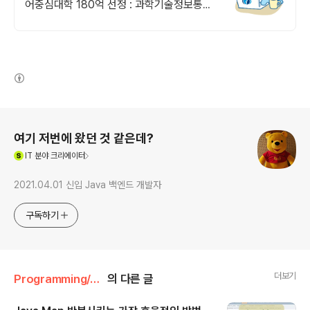
어중심대학 180억 선정 : 과학기술정보통신
부 소프트웨어중심대학 선정 (187억원 지
원)
(새창열림)
로그 정보
여기 저번에 왔던 것 같은데?
(새창열림)
IT
분야 크리에이터
2021.04.01 신입 Java 백엔드 개발자
구독하기
더보기
Programming/Java
의 다른 글