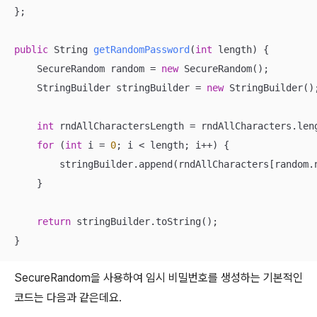
};

public
 String 
getRandomPassword
(
int
 length)
{

    SecureRandom random = 
new
 SecureRandom();

    StringBuilder stringBuilder = 
new
 StringBuilder();
int
 rndAllCharactersLength = rndAllCharacters.leng
for
 (
int
 i = 
0
; i < length; i++) {

        stringBuilder.append(rndAllCharacters[random.n
    }

return
 stringBuilder.toString();

}
SecureRandom을 사용하여 임시 비밀번호를 생성하는 기본적인
코드는 다음과 같은데요.