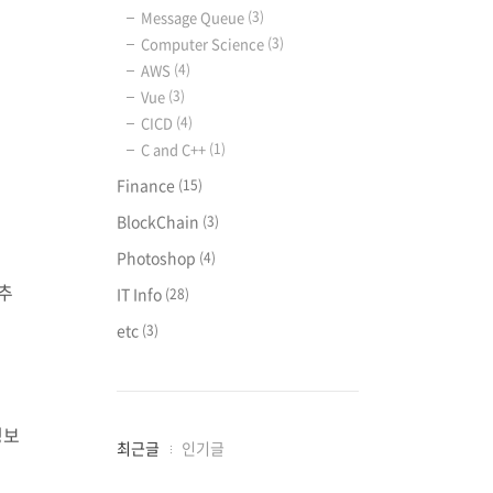
Message Queue
(3)
Computer Science
(3)
AWS
(4)
Vue
(3)
CICD
(4)
C and C++
(1)
Finance
(15)
BlockChain
(3)
Photoshop
(4)
 추
IT Info
(28)
etc
(3)
정보
최
최근글
인기글
근
글