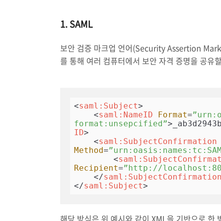
1. SAML
보안 검증 마크업 언어(Security Assertion
를 통해 여러 컴퓨터에서 보안 자격 증명을 공유할
<
saml:Subject
>
<
saml:NameID
Format
=
”urn:
format:unsepcified”
>
_ab3d2943
ID
>
<
saml:SubjectConfirmation
Method
=
”urn:oasis:names:tc:SA
<
saml:SubjectConfirma
Recipient
=
”http://localhost:8
</
saml:SubjectConfirmatio
</
saml:Subject
>
해당 방식은 위 예시와 같이 XML을 기반으로 한