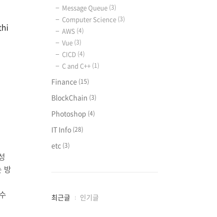
Message Queue
(3)
Computer Science
(3)
hi
AWS
(4)
Vue
(3)
CICD
(4)
C and C++
(1)
Finance
(15)
BlockChain
(3)
Photoshop
(4)
IT Info
(28)
etc
(3)
성
는 방
 수
최
최근글
인기글
근
글