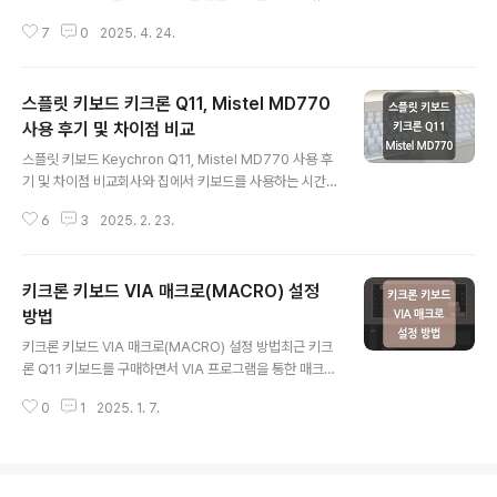
하드의 포맷을 'Mac OS 확장(저널링)' 형식으로 변경하며
가 클수록 돈이나 세금과 관련된 처리가 많아지며, 업무 담
초기화를 진행했습니다.* 저장된 모든 데이터가 영구적..
7
0
2025. 4. 24.
당자는 경비 지출이나 분기별 결산 시기에 특히 처리해야
할 업무가 증가하게 됩니다. 때문에 계좌나 세금과 관련된
업무들을 기능으로 구현하여 효율적으로 처리할 수 있지
스플릿 키보드 키크론 Q11, Mistel MD770
않을까 하여 홈택스와 API 연동이 가능한지 알아보았으나
관련된 문서나 가이드를 찾기가 쉽지 않았는데요. 그러던
사용 후기 및 차이점 비교
글 내용
중 계좌 거래내역 조회 API, 카드 사용내역 조회 API 등,
스플릿 키보드 Keychron Q11, Mistel MD770 사용 후
다양한 홈택스 및 세금 관련 API를 제공하는 '바로빌'을 알
기 및 차이점 비교회사와 집에서 키보드를 사용하는 시간
게 되었습니다.바로빌은 2009년부터 운영 중인 전자세금
이 많다 보니 라운드숄더도 걱정이 되고 키보드를 치는 자
계산서 발급 전문 기관이며, 국세청 표준인증을 획득한 검
6
3
2025. 2. 23.
세가 편하면 좋겠다 생각하여 스플릿 키보드에 관심을 가
증된 전자세금계산서 ..
지게 되었고, 작년에 '키크론 Q11' 제품을 구매하게 되었는
데요.처음에 적응하는 시간은 조금 필요했지만 적응 이후
키크론 키보드 VIA 매크로(MACRO) 설정
만족도가 너무 높아 최근에 두 번째 스플릿 키보드인 '미스
텔 MD770' 제품도 구입하여 각각 회사와 집에서 사용하
방법
글 내용
고 있습니다.(스플릿 키보드의 최대 이슈인 왼쪽 'ㅠ' 키의
키크론 키보드 VIA 매크로(MACRO) 설정 방법최근 키크
경우 생각보다 금방 적응되어 사용 중입니다.) 해당 포스팅
론 Q11 키보드를 구매하면서 VIA 프로그램을 통한 매크로
은 내돈내산 스플릿 키보드 Keychron Q11과 Mistel M
설정 방법을 정리해 보았습니다. 키크론의 Q, Q Pro, K Pr
D770 사용 후기 및 차이점 비교에 대한 내용을 정리하였
0
1
2025. 1. 7.
o 제품들은 기본적으로 QMK(Quantum Mechanical K
습니다...
eyboard) 펌웨어를 기반으로 하고 있으며, QMK를 지원
및 사용하는 키보드는 펌웨어 수정 도구인 QMK Toolbo
x를 사용하여 키보드의 펌웨어를 수정할 수 있는데요.QM