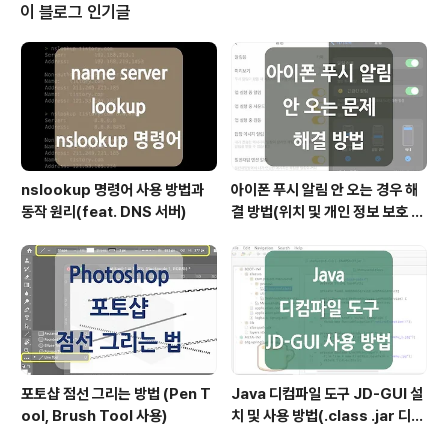
K Toolbox의 가장 대표적인 도구 중 하나가 바로 'VIA'입
이 블로그 인기글
니다. * VIA(또는 키크론 런처) 프로그램을 통해 저장된 키
매핑 및 매크로 정보는 키보드 하드웨어에 저장되기 때문
에 저장 후 다른 환경에서도 동일하게 사용할 수 있다는 특
징이 있습니다. 1. 키보드 연결https:..
nslookup 명령어 사용 방법과
아이폰 푸시 알림 안 오는 경우 해
동작 원리(feat. DNS 서버)
결 방법(위치 및 개인 정보 보호 재
설정)
포토샵 점선 그리는 방법 (Pen T
Java 디컴파일 도구 JD-GUI 설
ool, Brush Tool 사용)
치 및 사용 방법(.class .jar 디컴
파일)