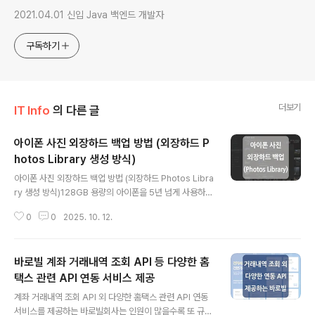
2021.04.01 신입 Java 백엔드 개발자
구독하기
더보기
IT Info
의 다른 글
아이폰 사진 외장하드 백업 방법 (외장하드 P
hotos Library 생성 방식)
글 내용
아이폰 사진 외장하드 백업 방법 (외장하드 Photos Libra
ry 생성 방식)128GB 용량의 아이폰을 5년 넘게 사용하다
보니 용량을 최적화할 수 있는 방안을 모두 적용해도 용량
0
0
2025. 10. 12.
이 항상 부족했는데요.특히나 사진이 용량을 너무 많이 차
지하는데 그렇다고 쉽게 지울 수 있는 것도 아니라 이번에
맥에서 호환하기 쉬운 방법으로 외장하드 백업을 진행했습
바로빌 계좌 거래내역 조회 API 등 다양한 홈
니다.iCloud의 경우 커피 한잔 값(200GB 기준, 월 3,30
0원)일 수도 있겠지만 뭔가 그 정도로까지 필요한가 싶어
택스 관련 API 연동 서비스 제공
글 내용
서 사용하지 않고 있습니다. 1. 외장하드 백업 (Mac OS 확
계좌 거래내역 조회 API 외 다양한 홈택스 관련 API 연동
장 포맷으로 변경)먼저 '디스크 유틸리티'를 사용하여 외장
서비스를 제공하는 바로빌회사는 인원이 많을수록 또 규모