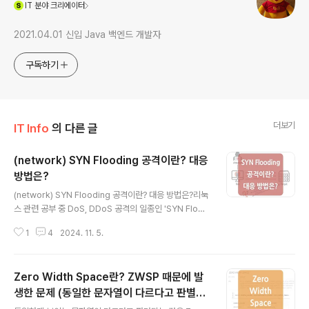
(새창열림)
IT
분야 크리에이터
2021.04.01 신입 Java 백엔드 개발자
구독하기
더보기
IT Info
의 다른 글
(network) SYN Flooding 공격이란? 대응
방법은?
글 내용
(network) SYN Flooding 공격이란? 대응 방법은?리눅
스 관련 공부 중 DoS, DDoS 공격의 일종인 'SYN Flood
ing Attack'에 대한 개념을 접하게 되었는데요.흥미 있는
1
4
2024. 11. 5.
내용이라 SYN Flooding 공격이란 무엇인지, 또 대응 방
법은 무엇인지에 대해 정리해 보게 되었습니다. /*DoS(D
enial of Service, 서비스 거부) 공격은 시스템 또는 네트
Zero Width Space란? ZWSP 때문에 발
워크의 구조적인 취약점을 이용하거나 대량의 트래픽을 통
해 타겟 시스템이 정상적인 서비스를 하지 못하도록 마비
생한 문제 (동일한 문자열이 다르다고 판별될
글 내용
시키는 악의적인 시도를 말합니다. DDoS(Distributed
때)