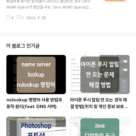
동일하게 보이는 문자열이 다르다고 판단되는 경우 Zero
Denial of Service, 분산 서비스 거부) 공격은 DoS 공격
Width Space가 원인일 수도 'Zero Width Space(ZW
의 업그레이드된 형태로, DoS 공격이 단일 장치에서 단일
SP)'란 단어 그대로 '폭이 없는 공백'을 뜻하는데요.해당 포
타겟(1:1)에 대..
4
1
2024. 9. 28.
스팅에서는 zero width space로 인해 발생한 문제를 해
결하는 과정에서 해당 개념과 더불어 whitespace char
acters에 대한 개념 및 정규식을 통한 whitespace cha
racter 제거 방법에 대해서도 정리하였습니다. Zero Wi
dth Space 발견 시스템 로직을 통해 중복된 값이 들어가
이 블로그 인기글
지 않도록 처리한 문자열 컬럼이 있었는데요.관련된 데이
터 쪽 문제가 있어 확인하던 중 해당 컬럼에 다음과 같이 중
복된(사실은 중복이 아니라 동일한 것처럼 보이는) 값이 들
어가 있는 것을 볼 수 있었습니다..
nslookup 명령어 사용 방법과
아이폰 푸시 알림 안 오는 경우 해
동작 원리(feat. DNS 서버)
결 방법(위치 및 개인 정보 보호 재
설정)