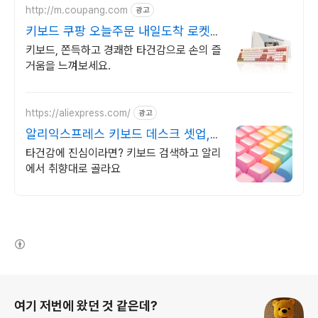
http://m.coupang.com
광고
키보드 쿠팡 오늘주문 내일도착 로켓배
송
키보드, 쫀득하고 경쾌한 타건감으로 손의 즐
거움을 느껴보세요.
https://aliexpress.com/
광고
알리익스프레스 키보드 데스크 셋업,
알리에서 시작
타건감에 진심이라면? 키보드 검색하고 알리
에서 취향대로 골라요
(새창열림)
로그 정보
여기 저번에 왔던 것 같은데?