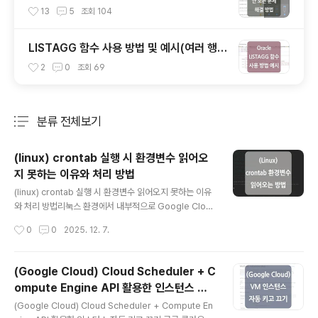
치 및 개인 정보 보호 재설정)
13
5
조회
104
LISTAGG 함수 사용 방법 및 예시(여러 행의
값을 하나의 문자열로 결합할 때)
2
0
조회
69
분류 전체보기
주요 글 목록
(linux) crontab 실행 시 환경변수 읽어오
지 못하는 이유와 처리 방법
글 내용
(linux) crontab 실행 시 환경변수 읽어오지 못하는 이유
와 처리 방법리눅스 환경에서 내부적으로 Google Clou
d Vision API를 사용하고 있는 jar 파일을 'crontab'을
작성시간
0
0
2025. 12. 7.
통해 실행했을 때 '~/.bashrc' 파일에 설정된 환경변수를
읽어오지 못하는 경우가 발생하여 환경변수를 읽어오지 못
하는 이유와 처리 방법에 대해 정리해 보았습니다.(Googl
(Google Cloud) Cloud Scheduler + C
e Cloud Vision API 사용 시 인증키가 필요하며, 해당 인
ompute Engine API 활용한 인스턴스 자
증키의 full path를 GOOGLE_APPLICATION_CREDE
글 내용
동 키고 끄기
NTIALS 변수로 '~/.bashrc' 파일에 등록해 둔 상태였습
(Google Cloud) Cloud Scheduler + Compute En