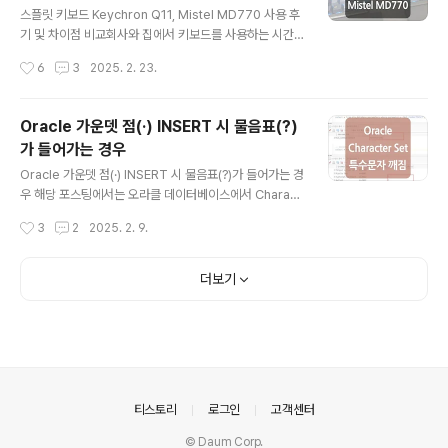
기 위해 도커를 사용하여 젠킨스를 구동하였으며, 각각의
스플릿 키보드 Keychron Q11, Mistel MD770 사용 후
프로젝트 요구사항 및 인프라 환경에 따라 도커 기반이 아
기 및 차이점 비교회사와 집에서 키보드를 사용하는 시간
닌 서버에서 바로 젠킨스를 구동하는 방식을 사용하는 경
이 많다 보니 라운드숄더도 걱정이 되고 키보드를 치는 자
작성시간
6
3
2025. 2. 23.
우도 있을 수 있습니다. * 아래 과정에..
세가 편하면 좋겠다 생각하여 스플릿 키보드에 관심을 가
지게 되었고, 작년에 '키크론 Q11' 제품을 구매하게 되었는
데요.처음에 적응하는 시간은 조금 필요했지만 적응 이후
Oracle 가운뎃 점(·) INSERT 시 물음표(?)
만족도가 너무 높아 최근에 두 번째 스플릿 키보드인 '미스
가 들어가는 경우
텔 MD770' 제품도 구입하여 각각 회사와 집에서 사용하
글 내용
고 있습니다.(스플릿 키보드의 최대 이슈인 왼쪽 'ㅠ' 키의
Oracle 가운뎃 점(·) INSERT 시 물음표(?)가 들어가는 경
경우 생각보다 금방 적응되어 사용 중입니다.) 해당 포스팅
우 해당 포스팅에서는 오라클 데이터베이스에서 Charact
은 내돈내산 스플릿 키보드 Keychron Q11과 Mistel M
er set 문제로 인해 일부 특수문자가 물음표(?)로 저장되
작성시간
3
2
2025. 2. 9.
D770 사용 후기 및 차이점 비교에 대한 내용을 정리하였
는 경우에 대해 정리해 보았습니다. 제목에서는 '가운뎃 점
습니다...
(·)'이라고 표현했지만 실제 가운뎃 점인 Middle Dot에서
는 해당 문제가 발생하지 않았으며, 가운뎃 점과 비슷한 모
더보기
양의 'Hyphenation Point(‧)', 'Bullet(•)'에서 데이터베
이서의 캐릭터 셋에 따라 값이 물음표로 저장되는 상황을
확인했습니다. 아래 내용에서는 오라클 데이터베이서의 C
haracter Set인 'KO16KSC5601', 'KO16MSWIN94
9', 'UTF8/AL32UTF8'에서 특수문자 'Hangul Letter
Arae..
의안내
티스토리
로그인
고객센터
© Daum Corp.