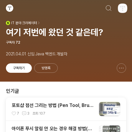
검색하기
티스토리
IT
분야 크리에이터
(새창열림)
여기 저번에 왔던 것 같은데?
구독자
72
2021.04.01 신입 Java 백엔드 개발자
구독하기
방명록
신고하기 레이어
열기
인기글
포토샵 점선 그리는 방법 (Pen Tool, Brus
h Tool 사용)
7
3
조회
107
아이폰 푸시 알림 안 오는 경우 해결 방법(위