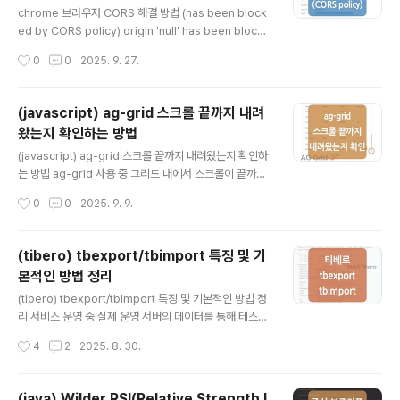
y를 만들어 전송하는 방식으로 바꾸니까 오류가 발생하지
chrome 브라우저 CORS 해결 방법 (has been block
않았습니다. public OrderResponseDto orderToS
ed by CORS policy) origin 'null' has been blocke
ellStock(String token, String excd, String ..
d by CORS policy 일반적이진 않은 케이스지만 로컬에
작성시간
0
0
2025. 9. 27.
서 띄운 'file:// 기반 HTML'에서 api 요청을 통해 응답 결
과를 처리하는 간단한 화면단을 구성 중 chrome 브라우
저에서 위와 같은 CORS policy 문제가 발생했습니다.(H
(javascript) ag-grid 스크롤 끝까지 내려
TML을 file:// 기반으로 열어서 실행하게 되면 브라우저에
왔는지 확인하는 방법
서는 origin을 null로 인식하게 됩니다.) 분리망 환경이고
글 내용
요청을 보내는 곳은 한 곳인 반면, 여러 서버에 요청을 보내
(javascript) ag-grid 스크롤 끝까지 내려왔는지 확인하
야 하는 상황이었기 때문에 각 서버 애플리케이션에서 CO
는 방법 ag-grid 사용 중 그리드 내에서 스크롤이 끝까지
RS에 대한 처리 작업을 하는 것보다는 요청을 보내는 브라
내려왔을 때, 특정 버튼을 활성화하는 기능이 필요하여 스
작성시간
0
0
2025. 9. 9.
우저..
크롤이 끝까지 내려왔는지 확인하는 코드를 간단하게 기록
하였습니다.추가로 브라우저 배열이 바뀌는 경우 소수점
계산으로 인해 동작에 문제가 발생했던 부분까지 개선하였
(tibero) tbexport/tbimport 특징 및 기
으며 관련 내용도 아래 기록해 두었으니 함께 확인하시면
본적인 방법 정리
좋을 것 같습니다. // gridOptions gridOptions["onB
글 내용
odyScrollEnd"] = function(event) { const gridBo
(tibero) tbexport/tbimport 특징 및 기본적인 방법 정
dy = document.querySelector('.ag-body-viewp
리 서비스 운영 중 실제 운영 서버의 데이터를 통해 테스트
ort'); if (gridBody) { ..
를 진행해야 하는 경우가 발생하여 운영 DB의 데이터를 개
작성시간
4
2
2025. 8. 30.
발 DB로 가져왔으며, 그 과정에서 사용 중인 DBMS tiber
o의 export, import 기능인 tbexport, tbimport를 사
용하여 해당 내용을 간략하게 정리하였습니다. 티베로에서
(java) Wilder RSI(Relative Strength I