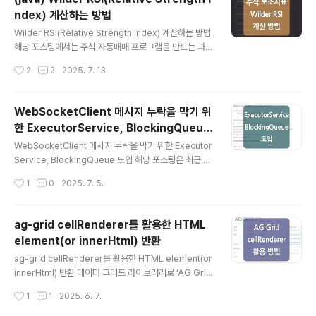
는 데이터 이관/백업 시 tbexport, tbimport 기능을 사
ndex) 계산하는 방법
용할 수 있으며, 해당 유틸은 '$TIBERO_HOME/client/
글 내용
bin/' 디렉터리 하위에 실행 파일 형태로 존재합니다. 1. tb
Wilder RSI(Relative Strength Index) 계산하는 방법
export 특징 및 예시'tbexport'는 테이블, 인덱스, 시퀀
해당 포스팅에서는 주식 자동매매 프로그램을 만드는 과정
스 등의 데이터베이스 객체와 데이터를 덤프 파일로 추출
에서 상대강도지수인 RSI 지표를 구하는 방식 및 소스 코
작성시간
2
2
2025. 7. 13.
하..
드 예시를 정리해 보았습니다.RSI 값은 일별 종가 데이터
를 기반으로 계산하며, 아래 예시에서는 전일 RSI 값과 현
재 주가에 따른 실시간 RSI 값을 계산하는 예시가 구현되
WebSocketClient 메시지 누락을 막기 위
어 있습니다.내용 참고하시고 궁금하신 부분은 댓글 주시
한 ExecutorService, BlockingQueue
면 답변드리도록 하겠습니다. RSI란RSI(Relative Stren
글 내용
도입
gth Index)는 주어진 기간 동안 주가 가격 상승과 하락의
WebSocketClient 메시지 누락을 막기 위한 Executor
크기를 비교해 과매수 또는 과매도 상태를 판단하는 보조
Service, BlockingQueue 도입 해당 포스팅은 최근 주
지표입니다.일반적으로 14일을 기준 기간으로 사용하며,
식 관련 프로그램을 개발하는 과정에서 실시간 주가 정보
작성시간
1
0
2025. 7. 5.
RSI는 0 ~ 100 사이의 값을 가지게 되는데 70..
를 받아오기 위해 'WebSocketClient'를 사용하며 발생
했던 메시지 누락과 메시지 누락 문제를 해결하기 위해 도
입한 'ExecutorService', 'BlockingQueue'에 대해 정
ag-grid cellRenderer를 활용한 HTML
리한 내용입니다. 1. WebSocketClient 데이터 누락 발
element(or innerHtml) 반환
생증권사 API 구조 상 하나의 소켓에서 여러 종목의 실시
글 내용
간 주가 정보 데이터 및 거래 데이터를 모두 처리해야 했는
ag-grid cellRenderer를 활용한 HTML element(or
데, 순간적으로 소켓 서버로부터 들어오는 메시지가 많아
innerHtml) 반환 데이터 그리드 라이브러리로 'AG Gri
지는 경우 'onMessage()' 메서드 내에서의 처리 지연으
d'를 사용하는 과정에서 위 이미지와 같이 하나의 row 데
작성시간
1
1
2025. 6. 7.
로 인해 메시지가 누락되는..
이터가 가지고 있는 여러 개의 첨부 파일을 그리드에 같이
보일 수 있도록 처리해 달라는 요청을 받아 'cellRendere