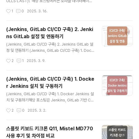
ava 프로그램은 운영체제에 종속되지 않고, 다양한 플랫폼
ULLS LAST)\ 해당 포스팅에서는 오라클 데이터베이스
에서 동일한 방식으로 실행될 수 있습니다. 2. 디컴파일
에서 NULL 정렬을 위해 사용되는 'NULLS FIRST', 'NU
작성시간
1
0
2025. 3. 16.
(Decompile)이 필요한 경우디..
LLS LAST' 옵션에 대해서 정리해 보았습니다. 1. Oracl
e NULL 기본 정렬 방식과 NULLS FIRST, NULLS LAS
T먼저 오라클 데이터베이스에서는 NULL 값이 있는 컬럼
(Jenkins, GitLab CI/CD 구축) 2. Jenki
을 정렬할 때, 오름차순(ASC)인 경우 NULL 값이 가장 마
ns GitLab 설정 및 연동하기
지막에 위치하게 되고, 내림차순(DESC)인 경우 NULL 값
글 내용
이 가장 먼저 위치하게 됩니다. 하지만 경우에 따라 특정 컬
(Jenkins, GitLab CI/CD 구축) 2. Jenkins GitLab 설
럼을 오름차순으로 정렬하면서 NULL 값을 가장 먼저 위치
정 및 연동하기 (Jenkins, GitLab CI/CD 구축) 1. Dock
하게 하거나, 내림차순으로 정렬하면서 NULL 값을 가장
er Jenkins 설치 및 구동하기(Jenkins, GitLab CI/CD
작성시간
2
1
2025. 3. 9.
마지막에 위치하게 하고 싶을 ..
구축) 1. Docker Jenkins 설치 및 구동하기해당 포스팅
은 Jenkins, GitLab 기반 CI/CD 구축의 첫 번째 과정인
'VM Instance에 Docker를 통해 Jenkins를 설치 및 구
(Jenkins, GitLab CI/CD 구축) 1. Docke
동하는 과정'을 정리하였습니다.이wildeveloperetrain.
r Jenkins 설치 및 구동하기
tistory.com(Docker를 통해 Jenkins를 구동하는 과정
글 내용
을 정리한 이전 포스팅) 지난 포스팅에서는 VM 인스턴스
(Jenkins, GitLab CI/CD 구축) 1. Docker Jenkins 설
에 Docker를 통해 Jenkins를 구동했는데요.이어지는 이
치 및 구동하기해당 포스팅은 Jenkins, GitLab 기반 CI/
번 포스팅에서..
CD 구축의 첫 번째 과정인 'VM Instance에 Docker를
작성시간
2
0
2025. 3. 2.
통해 Jenkins를 설치 및 구동하는 과정'을 정리하였습니
다.이후의 CI/CD 구축 과정들도 정리하여 포스팅할 예정
이니 같이 참고해 주시면 좋을 것 같습니다. CI/CD를 구축
스플릿 키보드 키크론 Q11, Mistel MD770
및 테스트하는 개발 환경과 실제로 사용할 운영 환경의 인
사용 후기 및 차이점 비교
프라 환경이 다를 수 있기 때문에 환경의 일관성을 유지하
글 내용