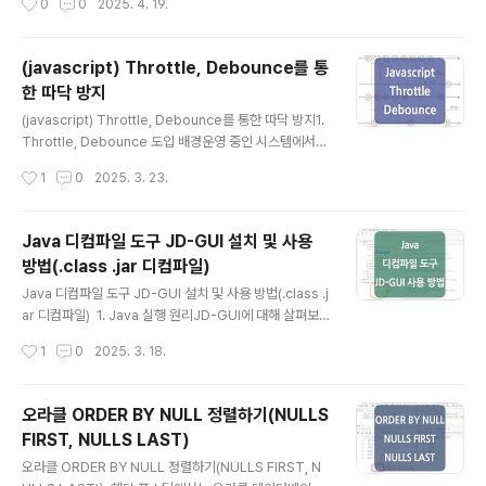
0
0
2025. 4. 19.
계산서 발급 전문 기관이며, 국세청 표준인증을 획득한 검
value = '홑따옴표 테스트';Oracle SQL에서 홑따옴표( '
증된 전자세금계산서 ..
)는 기본적으로 문자열을 감싸는 데 사용되는데요. -- OR
A-00917: missing commaINSERT INTO single_q
(javascript) Throttle, Debounce를 통
uotation_test (test_value)VALUES ('문자열 안에 ' 홑
한 따닥 방지
따옴표가 포함된 경우');-- ORA-00933: SQL comma
글 내용
nd not properly endedSELECT * FROM single_q
(javascript) Throttle, Debounce를 통한 따닥 방지1.
uotation_test WHERE test_value = '문자열 '안에 홑..
Throttle, Debounce 도입 배경운영 중인 시스템에서
특정 기능을 사용할 때 '따닥' 현상으로 인해 API 요청이 중
작성시간
1
0
2025. 3. 23.
복으로 호출되는 문제가 종종 발생했는데요.빈도가 높지는
않았지만 발생할 때마가 데이터가 꼬이는 문제가 생겼기
때문에 어떻게든 처리가 필요한 상황이었습니다. 물론 서
Java 디컴파일 도구 JD-GUI 설치 및 사용
버 측에서 동일한 키 값에 대한 API 요청이 중복으로 일어
방법(.class .jar 디컴파일)
나지 않도록 처리되어 있었지만, 트랜잭션이 끝나기 전 동
글 내용
일한 요청이 들어오는 경우 이러한 문제가 발생하였으며,
Java 디컴파일 도구 JD-GUI 설치 및 사용 방법(.class .j
원인은 스페이스 키 또는 엔터 키의 연타로 인해 발생하는
ar 디컴파일) 1. Java 실행 원리JD-GUI에 대해 살펴보
것으로 예상되었습니다.(스페이스 키, 엔터 키를 막는 방법
기 전 Java 언어의 실행 원리를 간단하게 살펴보면 다음과
작성시간
1
0
2025. 3. 18.
은 사용자의 편의성으로 인해 적용할 수 없는 상황이었습
같습니다. 먼저, 작성된 Java 코드는 자바 컴파일러인 jav
니다...
ac를 통해 바이트코드(.class 파일)로 변환됩니다.이렇게
컴파일된 바이트 코드는 JVM(Java Virtual Machine)
오라클 ORDER BY NULL 정렬하기(NULLS
의 클래스 로더에 의해 메모리에 로딩되는데요.로딩된 바
FIRST, NULLS LAST)
이트코드는 JIT 컴파일러에 의해 기계어로 변환되거나, 인
글 내용
터프리터 방식으로 실행됩니다. 이러한 실행 방식 덕분에 J
오라클 ORDER BY NULL 정렬하기(NULLS FIRST, N