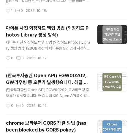
니다.) crontab 작업 시 환경변수를 불러오지 못하는 이유
gine API 활용한 인스턴스 자동 키고 끄기 구글 클라우드
cron 작업 시 환경변수를 불러오지 못하는 이유는 결론적
VM 인스턴스에 주식 자동매매 프로그램을 실행시키고 있
작성시간
1
0
2025. 10. 18.
으로 'cr..
는데, 자동매매의 경우 시장 시간에만 돌아가면 되기 때문
에 그 외 시간은 서버를 켜둘 필요가 없었습니다.처음 국내
주식시장만 대상으로 할 때는 '인스턴스' 기능을 활용하여
아이폰 사진 외장하드 백업 방법 (외장하드 P
서버를 자동으로 키고 끄도록 설정했는데, 야간에 미국시
hotos Library 생성 방식)
장에도 프로그램을 실행하게 되면서 '인스턴스 일정' 기능
글 내용
만으로는 서버를 완전히 자동으로 키고 끌 수 없게 되어 다
아이폰 사진 외장하드 백업 방법 (외장하드 Photos Libra
른 방안을 찾아보게 되었습니다. (google cloud 정책상
ry 생성 방식)128GB 용량의 아이폰을 5년 넘게 사용하다
하나의 인스턴스에는 여러 개의 '인스턴스 일정'을 적용할
보니 용량을 최적화할 수 있는 방안을 모두 적용해도 용량
작성시간
0
0
2025. 10. 12.
수 없도록 되어 있습니다.) '인스턴스 일정' 기능을 대..
이 항상 부족했는데요.특히나 사진이 용량을 너무 많이 차
지하는데 그렇다고 쉽게 지울 수 있는 것도 아니라 이번에
맥에서 호환하기 쉬운 방법으로 외장하드 백업을 진행했습
(한국투자증권 Open API) EGW00202,
니다.iCloud의 경우 커피 한잔 값(200GB 기준, 월 3,30
GW라우팅 중 오류가 발생했습니다. 해결 방
0원)일 수도 있겠지만 뭔가 그 정도로까지 필요한가 싶어
글 내용
법
서 사용하지 않고 있습니다. 1. 외장하드 백업 (Mac OS 확
(한국투자증권 Open API) EGW00202, GW라우팅 중
장 포맷으로 변경)먼저 '디스크 유틸리티'를 사용하여 외장
오류가 발생했습니다. 해결 방법 KIS Open API를 이용한
하드의 포맷을 'Mac OS 확장(저널링)' 형식으로 변경하며
해외주식 자동매매 프로그램 개발 중 POST 요청 시 'ms
작성시간
0
0
2025. 10. 12.
초기화를 진행했습니다.* 저장된 모든 데이터가 영구적..
g_cd=EGW00202', 'msg1=GW라우팅 중 오류가 발
생했습니다.'라는 오류가 발생되었는데요. 정확한 문제 원
인은 파악하지 못했지만 아래와 같이 requestDto를 그대
chrome 브라우저 CORS 해결 방법 (has
로 HttpEntity로 만들어서 전송하던 방식에서 requestD
been blocked by CORS policy)
to를 수동으로 직렬화한 String 값을 기반으로 HttpEntit
글 내용