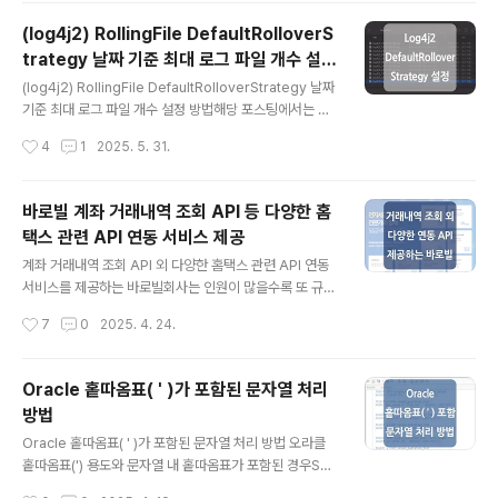
r'를 활용해 보게 되었고, 해당 내용을 간단하게 정리하였
(log4j2) RollingFile DefaultRolloverS
습니다. 예시를 위해 아래 AG Grid 공식 문서의 'Quick
trategy 날짜 기준 최대 로그 파일 개수 설정
Start -> Example JavaScript Data Grid' 코드를 기
글 내용
방법
반으로 cellRenderer 기능을 추가하였으며, cellRend
(log4j2) RollingFile DefaultRolloverStrategy 날짜
erer 기능 외 데이터 형식이나 css는 확인할 수 있을 정도
기준 최대 로그 파일 개수 설정 방법해당 포스팅에서는 로
로만 간단하게 설정된 점 참고 부탁드립니다.(https://w..
깅 프레임워크로 'log4j2'를 사용하면서 잘못된 Append
작성시간
4
1
2025. 5. 31.
er 설정으로 인해 지정된 기간이 지난 로그 파일이 자동으
로 삭제되지 않았던 문제의 원인과 수정 내용을 기록하였
습니다. 1. 잘못되었던 설정 (기존에 설정된 RollingFile A
바로빌 계좌 거래내역 조회 API 등 다양한 홈
ppender 설정) 원하는 기능은 로그 파일을 날짜 패턴으
택스 관련 API 연동 서비스 제공
로 1일 기준 롤오버하여 최대 7일간의 로그 파일만 보관하
글 내용
고 그 이상된 로그 파일은 자동으로 삭제하는 것이었는데
계좌 거래내역 조회 API 외 다양한 홈택스 관련 API 연동
요.하지만 위 설정은 원하는 대로 동작하지 않았고, 7일이
서비스를 제공하는 바로빌회사는 인원이 많을수록 또 규모
지난 로그 파일이 계속해서 디렉터리에 남아있었습니다...
가 클수록 돈이나 세금과 관련된 처리가 많아지며, 업무 담
작성시간
7
0
2025. 4. 24.
당자는 경비 지출이나 분기별 결산 시기에 특히 처리해야
할 업무가 증가하게 됩니다. 때문에 계좌나 세금과 관련된
업무들을 기능으로 구현하여 효율적으로 처리할 수 있지
Oracle 홑따옴표( ' )가 포함된 문자열 처리
않을까 하여 홈택스와 API 연동이 가능한지 알아보았으나
방법
관련된 문서나 가이드를 찾기가 쉽지 않았는데요. 그러던
글 내용
중 계좌 거래내역 조회 API, 카드 사용내역 조회 API 등,
Oracle 홑따옴표( ' )가 포함된 문자열 처리 방법 오라클
다양한 홈택스 및 세금 관련 API를 제공하는 '바로빌'을 알
홑따옴표(') 용도와 문자열 내 홑따옴표가 포함된 경우SEL
게 되었습니다.바로빌은 2009년부터 운영 중인 전자세금
ECT * FROM single_quotation_test WHERE test_
작성시간