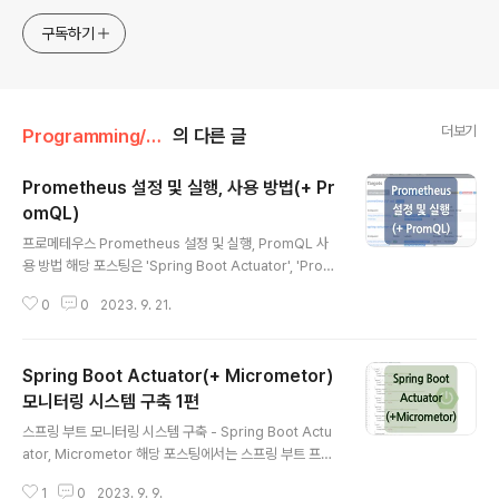
구독하기
더보기
Programming/Monitoring
의 다른 글
Prometheus 설정 및 실행, 사용 방법(+ Pr
omQL)
글 내용
프로메테우스 Prometheus 설정 및 실행, PromQL 사
용 방법 해당 포스팅은 'Spring Boot Actuator', 'Prom
etheus 개념 및 특징' 포스팅에서 이어지는 내용으로 pro
0
0
2023. 9. 21.
metheus.yml 파일을 통한 프로메테우스 설정 및 실행,
그리고 기본적인 PromQL 사용 방법에 대한 내용입니다.
메트릭을 가져오기 위해 actuator가 실행되어 있어야 하
Spring Boot Actuator(+ Micrometor)
며, actuator에 대한 선행 작업이 필요하신 경우 아래 포
스팅을 참고하시면 좋을 것 같습니다. 2023.09.09 - [Pr
모니터링 시스템 구축 1편
글 내용
ogramming/Monitoring] - Spring Boot Actuator
스프링 부트 모니터링 시스템 구축 - Spring Boot Actu
(+ Micrometor) 모니터링 시스템 구축 1편 (spring bo
ator, Micrometor 해당 포스팅에서는 스프링 부트 프로
ot 프로젝트 기반 모니터링 시스템 구축 관련 포스팅..
젝트를 기반으로 하여 'spring-boot-actuator', 'Prom
1
0
2023. 9. 9.
etheus', 'Grafana'를 연동한 모니터링 시스템 구축에 대