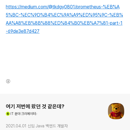
https://medium.com/@tkdgy0801/prometheus-%EB%A
5%BC-%EC%9D%B4%EC%9A%A9%ED%95%9C-%EB%
AA%A8%EB%8B%88%ED%84%B0%EB%A7%81-part-1
-69de3e87d427
(새창열림)
로그 정보
여기 저번에 왔던 것 같은데?
(새창열림)
IT
분야 크리에이터
2021.04.01 신입 Java 백엔드 개발자