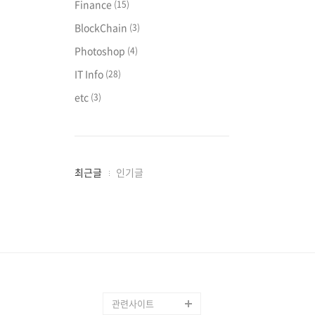
Finance
(15)
BlockChain
(3)
Photoshop
(4)
IT Info
(28)
etc
(3)
최
최근글
인기글
근
글
과
인
기
글
관련사이트