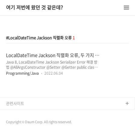
여기 저번에 왔던 것 같은데?
LocalDateTime Jackson 직렬화 오류
1
LocalDateTime Jackson 직렬화 오류, 두 가지 해
결 방법
Java 8, LocalDateTime Jackson Serializer Error 해결 방
법 @AllArgsConstructor @Setter @Getter public class
Example { private LocalDateTime localDatetime; }
Programming/Java
2022.06.04
Example example = new
Example(LocalDateTime.now()); ObjectMapper
objectMapper = new ObjectMapper(); try { String
jsonStr = objectMapper.writeValueAsString(example); }
catch (JsonProcessingException e) {
e.printStackTrace(); } (오류 예시 코드) LocalDateT..
관련사이트
Copyright © Daum Corp. All rights reserved.