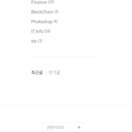
Finance
(15)
BlockChain
(3)
Photoshop
(4)
IT Info
(28)
etc
(3)
최
최근글
인기글
근
글
과
인
기
글
관련사이트