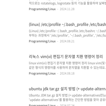
적으로는 rotatelogs, logrotate 등의 기능을 활용하여
으로 삭제하는 방식을 통해 로그 파일의 용량이 너무 커지지 
Programming/Linux
2024.11.28
를 하지 않고 있다가 로그 파일의 용량이 너무 커져서 시스템적
당 포스팅에서는 '로그 파일을 비우는 방법'과, '왜 파일 자
겠습니다. 1. 로그 파일 비우는 방법## 기본 형식cat /dev/null 
(linux) /etc/profile ~/.bash_profile /etc
(Linux) /etc/profile ~/.bash_profile /etc/bash
부하는 과정에서 '/etc/profile', '~/.bash_profile', '/et
이점, 어떤 순서로 동작하는지에 대해 정리한 내용입니다.(아래 
Programming/Linux
2024.08.21
로 다른 쉘을 사용하는 경우 적용되는 파일 명이 조금씩 다를 수
중 등장하는 로그인 쉘(login shell)과 비로그인 쉘(non-l
아래 내용을 먼저 보고 해당 내용을..
리눅스 vim(vi) 편집기 문자열 치환 명령어 정리
linux vim(vi) 편집기 문자열 치환 명령어 정리 linux v
같은 형식의 명령어를 사용하여 문자열을 치환할 수 있는데요.
및 예시들을 살펴보겠습니다.(문자열 치환은 편집기의 ex 모드에
Programming/Linux
2024.08.18
s/검색할문자열/바꿀문자열/#현재 커서 라인에서 첫 번째로 발견되는
s/hello/world/ 기본적인 치환 명령어는 's/검색할문자열
치한 라인에서 첫 번째로 일치하는 '검색할문자열'을 '바꿀문자
ubuntu jdk tar.gz 설치 방법 (+ update-altern
는..
Ubuntu JDK tar.gz 설치 방법 (+ update-alternatives
'update-alternatives'를 활용하는 간단한 방법을 찾아 공유
함께 정리한 내용입니다. jdk tar.gz 설치 방법#Login as rootsu
Programming/Linux
2024.07.24