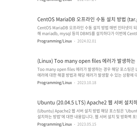
/opt/jdk#uncompress, change to your file nametar -zxf
/opt/jdk#check if files are therels /opt/jdk#update al
CentOS MariaDB 오프라인 수동 설치 방법 (tar.
CentOS MariaDB 오프라인 수동 설치 방법 매번 인터넷이 되는 
해 mariadb, mysql 등의 DBMS를 설치하다가 이번에 Ce
보게 되었는데요. 생각보다 시간이 좀 걸리기도 했고 앞으로 종
Programming/Linux
2024.02.01
습니다. *** 우선 폐쇄망이라고 할지라도 서버 내에 설치에 
습니다. (해당 예시에서도 서버에 'mariadb-10.10.7-linux-
다.) https://mariadb.org/download 먼저 mariadb 다운
(Linux) Too many open files 에러가 발생하
Too many open files 에러가 발생하는 경우 해당 포스팅은 Li
에러에 대한 해결 방법과 해당 에러가 발생할 수 있는 상황에 대해서 
files Too many open files 에러에 대해 살펴보기 위해서는 먼
Programming/Linux
2023.10.18
files)'에 대해서 알아야 하는데요. Linux에서는 파일을 열
스크립터는 파일을 읽고 쓰는 데 사용됩니다. 문제는 리눅스 환경에서
션 등) 또한 파일로 취급된다는 것인데요. 때문에 소켓을 ..
Ubuntu (20.04.5 LTS) Apache2 웹 서버 설
(Ubuntu) Apache2 웹 서버 설치 방법 해당 포스팅은 'Ubuntu
설치하는 방법'에 대한 내용입니다. 웹 서버 설치 및 방화벽 
할 수 있는 상황에 대한 주의사항이 포함되어 있습니다. 1. 패키
Programming/Linux
2023.05.15
업데이트 $ sudo apt-get update //Apache2 Web Server 설
설치로 인해 일정 용량의 디스크 공간이 사용된다는 'After this opera