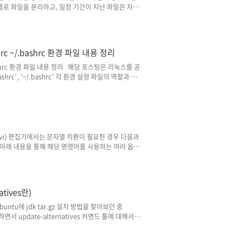
 날짜별로 파일을 분리하고, 일정 기간이 지난 파일은 자동
않도록 관리합니다. 하지만 실제로는 위와 같은 조치
인 문제가 발생하는 일도 종종 있을 수 있는데요.해
체를 삭제하지 않고 내용만 비우는지'에 대해서 살펴보
> target_file## 로그 파일과 동일한 경로..
/bashrc ~/.bashrc 환경 파일 내용 정리
rc ~/.bashrc 환경 파일 내용 정리 해당 포스팅은 리눅스를 공
c/bashrc', '~/.bashrc' 각 환경 설정 파일의 역할과 차
내용은 bash shell이 사용된다는 가정하에 내용으
 있습니다.) 각 파일의 역할과 세부적인 내용* 내용
ogin shell)에 대해서는 아래에 추가로 정리해 놓았으니
im(및 vi) 편집기에서는 문자열 치환이 필요한 경우 다음과
아래 내용을 통해 해당 명령어를 사용하는 여러 옵션
서 진행됩니다.) 1. 기본 치환 명령어#기본 형식:
 'hello' 문자열을 'world'로 치환:
/바꿀문자열/' 형식이며, 해당 명령어는 현재 커서가 위
열'으로 치환합니다. 2. 현재 라인에 대해 일치하
atives란)
란)ubuntu에 jdk tar.gz 설치 방법을 찾아보던 중
하면서 update-alternatives 커맨드 툴에 대해서도
do su#create jdk directorymkdir