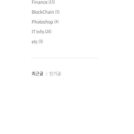
Finance
(15)
BlockChain
(3)
Photoshop
(4)
IT Info
(28)
etc
(3)
최
최근글
인기글
근
글
과
인
기
글