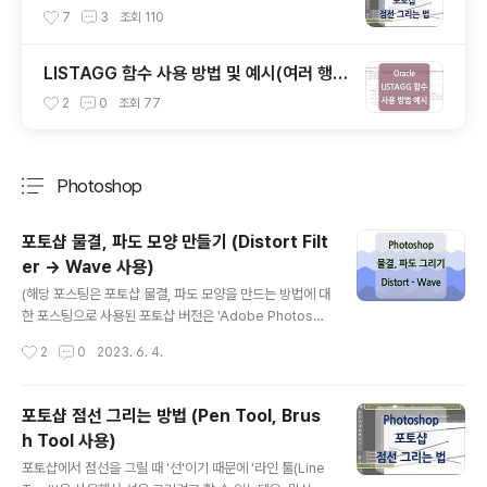
h Tool 사용)
7
3
조회
110
LISTAGG 함수 사용 방법 및 예시(여러 행의
값을 하나의 문자열로 결합할 때)
2
0
조회
77
Photoshop
분류 전체보기
주요 글 목록
포토샵 물결, 파도 모양 만들기 (Distort Filt
er -> Wave 사용)
글 내용
(해당 포스팅은 포토샵 물결, 파도 모양을 만드는 방법에 대
한 포스팅으로 사용된 포토샵 버전은 'Adobe Photosho
p 2020 영문 버전'이 사용되었습니다.) 해당 예시는 'Rec
작성시간
2
0
2023. 6. 4.
tangle Tool'을 기반으로 물결 모양을 만드는 예시로, 사
용되는 경우에 따라 'Line Tool'을 사용하여 같은 방법을
적용할 수 있습니다. 먼저 위 이미지에서 보이는 것과 같이
포토샵 점선 그리는 방법 (Pen Tool, Brus
물결 모양을 만들 Rantangle 하나를 생성합니다. 다음으
h Tool 사용)
로 포토샵 상단 'Filter -> Distort -> Wave...'의 경로를
글 내용
통해 'Wave' 기능을 적용합니다. 그러면 아래와 같은 메시
포토샵에서 점선을 그릴 때 '선'이기 때문에 '라인 툴(Line