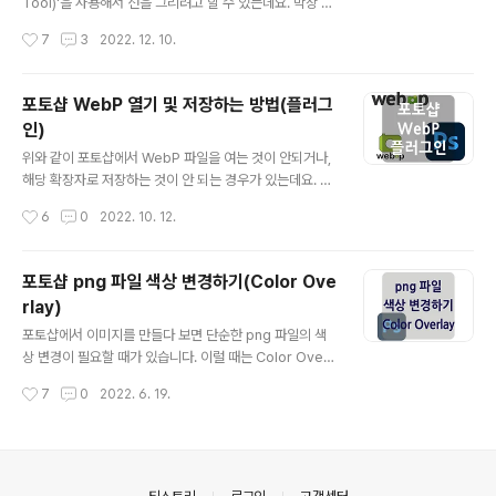
지가 출력되고 Convert To Smart Object, Rasterize
Tool)'을 사용해서 선을 그리려고 할 수 있는데요. 막상 라
두 가지 선택지가 나오는데요. 'Convert To Smar..
인 툴을 사용해서 점선을 그려보면 위 이미지처럼 원하는
작성시간
7
3
2022. 12. 10.
깔끔한 점선이 나오지 않게 됩니다. 이유는 Fill(칠) 영역과
Stroke(획) 영역이 나눠져 있기 때문인데요. 그려진 선의
테두리(stroke) 부분에 점선이 적용되기 때문입니다. 그
포토샵 WebP 열기 및 저장하는 방법(플러그
렇다면 포토샵에서 점선을 그리는 두 가지 방법(펜 툴, 브러
인)
쉬 툴)에 대해서 이어서 살펴보겠습니다. (예시에 사용된
글 내용
포토샵 버전은 Adobe Photoshop 2020을 사용하였
위와 같이 포토샵에서 WebP 파일을 여는 것이 안되거나,
습니다.) 1. 펜 툴(Pen Tool) 점선 그리기 펜 툴(단축키 p)
해당 확장자로 저장하는 것이 안 되는 경우가 있는데요. W
을 선택하고 상단에 Shape(모양)을 선택합니다. 그리고
ebP는 구글에서 만든 이미지 포맷으로 어도비 포토샵에서
작성시간
6
0
2022. 10. 12.
칠(File)의 경우 색상 없음을 선..
는 최근 23.2 버전 업데이트를 통해 WebP 파일을 지원하
도록 하였습니다. (플러그인 설치하는 방법 아래에 WebP
에 대한 간단한 설명이 있으니 궁금하시다면 참고하셔도
포토샵 png 파일 색상 변경하기(Color Ove
좋을 것 같습니다.) Adobe 구독 서비스를 사용하는 사용
rlay)
자의 경우에는 업데이트를 통해 WebP를 사용하면 되지
글 내용
만, 이전 버전의 포토샵을 사용하고 있다면 직접 플러그인
포토샵에서 이미지를 만들다 보면 단순한 png 파일의 색
을 설치해야 WebP 파일을 열거나 저장할 수 있는데요.
상 변경이 필요할 때가 있습니다. 이럴 때는 Color Overl
(아래 방법을 통해 간단하게 설치 가능합니다.) https://git
ay 속성을 통해 정말 간단하게 png 파일의 색상을 변경할
작성시간
7
0
2022. 6. 19.
hub.com/webmproject/WebPShop/releases (플
수 있는데요. 아래 내용을 통해 살펴보겠습니다. 번외로, 페
러그..
인트 툴을 사용하여 png 파일에 색상을 입히는 것은 좋지
않은 방법입니다. 색을 위에 덮은 것이기 때문에 이미지가
확대되었을 때 테두리 부분이 지저분하게 보일 수 있습니
다. Color Overlay 기능은 Layers에서 해당 png laye
의안내