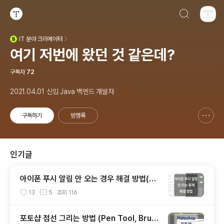
검색하기
티스토리
IT
분야 크리에이터
(새창열림)
여기 저번에 왔던 것 같은데?
구독자
72
2021.04.01 신입 Java 백엔드 개발자
구독하기
방명록
신고하기 레이어
열기
인기글
아이폰 푸시 알림 안 오는 경우 해결 방법(위
치 및 개인 정보 보호 재설정)
13
5
조회
116
포토샵 점선 그리는 방법 (Pen Tool, Brus