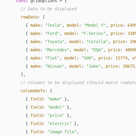
const
 gridOptions = {

// Data to be displayed
rowData
: [

        { 
make
: 
"Tesla"
, 
model
: 
"Model Y"
, 
price
: 
649
        { 
make
: 
"Ford"
, 
model
: 
"F-Series"
, 
price
: 
338
        { 
make
: 
"Toyota"
, 
model
: 
"Corolla"
, 
price
: 
29
        { 
make
: 
"Mercedes"
, 
model
: 
"EQA"
, 
price
: 
4889
        { 
make
: 
"Fiat"
, 
model
: 
"500"
, 
price
: 
15774
, 
e
        { 
make
: 
"Nissan"
, 
model
: 
"Juke"
, 
price
: 
20675
      ],

// Columns to be displayed (Should match rowDat
columnDefs
: [

        { 
field
: 
"make"
 },

        { 
field
: 
"model"
 },

        { 
field
: 
"price"
 },

        { 
field
: 
"electric"
 },

        { 
field
: 
"image file"
, 
