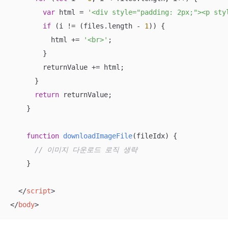
var
 html = 
'<div style="padding: 2px;"><p sty
if
 (i != (files.length - 
1
)) {

          html += 
'<br>'
;

        }

        returnValue += html;

      }

return
 returnValue;

    }

function
downloadImageFile
(
fileIdx
) 
{

// 이미지 다운로드 로직 생략
    }

</
script
>
</
body
>