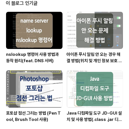
성 검사를 할 때 사용하는 test(), exec(), match() 함수
이 블로그 인기글
에 대해 비교 정리해 보았습니다./* 위 함수 외에도 필요에
따라 matchAll(), replace(), replaceAll(), split() 등의
함수가 사용될 수 있습니다. */ javascript 정규 표현식 생
성..
nslookup 명령어 사용 방법과
아이폰 푸시 알림 안 오는 경우 해
동작 원리(feat. DNS 서버)
결 방법(위치 및 개인 정보 보호 재
설정)
포토샵 점선 그리는 방법 (Pen T
Java 디컴파일 도구 JD-GUI 설
ool, Brush Tool 사용)
치 및 사용 방법(.class .jar 디컴
파일)