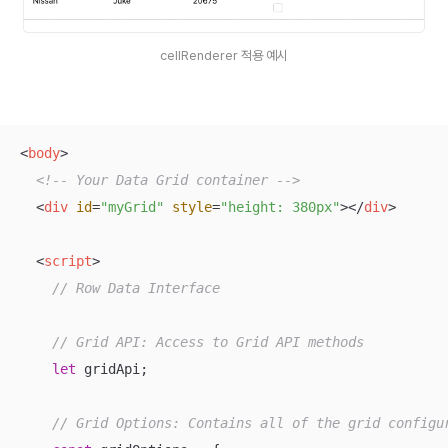
cellRenderer 적용 예시
<
body
>
<!-- Your Data Grid container -->
<
div
id
=
"myGrid"
style
=
"height: 380px"
>
</
div
>
<
script
>
// Row Data Interface
// Grid API: Access to Grid API methods
let
 gridApi;

// Grid Options: Contains all of the grid configu