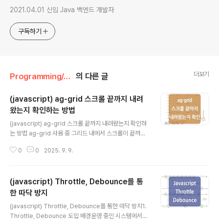
2021.04.01 신입 Java 백엔드 개발자
구독하기
더보기
Programming/Javascript
의 다른 글
(javascript) ag-grid 스크롤 끝까지 내려
왔는지 확인하는 방법
글 내용
(javascript) ag-grid 스크롤 끝까지 내려왔는지 확인하
는 방법 ag-grid 사용 중 그리드 내에서 스크롤이 끝까지
내려왔을 때, 특정 버튼을 활성화하는 기능이 필요하여 스
0
0
2025. 9. 9.
크롤이 끝까지 내려왔는지 확인하는 코드를 간단하게 기록
하였습니다.추가로 브라우저 배열이 바뀌는 경우 소수점
계산으로 인해 동작에 문제가 발생했던 부분까지 개선하였
(javascript) Throttle, Debounce를 통
으며 관련 내용도 아래 기록해 두었으니 함께 확인하시면
좋을 것 같습니다. // gridOptions gridOptions["onB
한 따닥 방지
글 내용
odyScrollEnd"] = function(event) { const gridBo
(javascript) Throttle, Debounce를 통한 따닥 방지1.
dy = document.querySelector('.ag-body-viewp
Throttle, Debounce 도입 배경운영 중인 시스템에서