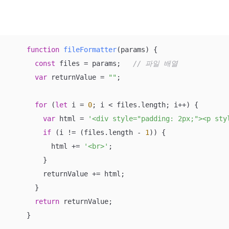
function
fileFormatter
(
params
) 
{

const
 files = params;   
// 파일 배열
var
 returnValue = 
""
;

for
 (
let
 i = 
0
; i < files.length; i++) {

var
 html = 
'<div style="padding: 2px;"><p sty
if
 (i != (files.length - 
1
)) {

          html += 
'<br>'
;

        }

        returnValue += html;

      }

return
 returnValue;

    }