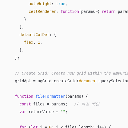
autoHeight
: 
true
, 

cellRenderer
: 
function
(
params
)
{ 
return
 para
        }

      ],

defaultColDef
: {

flex
: 
1
,

      },

    };

// Create Grid: Create new grid within the #myGri
    gridApi = agGrid.createGrid(
document
.querySelecto
function
fileFormatter
(
params
) 
{

const
 files = params;   
// 파일 배열
var
 returnValue = 
""
;

for
 (
let
 i = 
0
; i < files.length; i++) {
