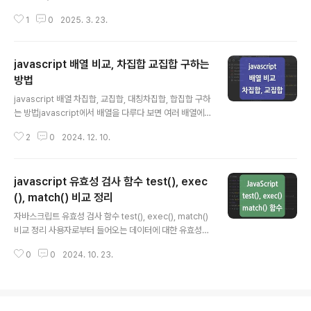
ort'); if (gridBody) { ..
특정 기능을 사용할 때 '따닥' 현상으로 인해 API 요청이 중
1
0
2025. 3. 23.
복으로 호출되는 문제가 종종 발생했는데요.빈도가 높지는
않았지만 발생할 때마가 데이터가 꼬이는 문제가 생겼기
때문에 어떻게든 처리가 필요한 상황이었습니다. 물론 서
javascript 배열 비교, 차집합 교집합 구하는
버 측에서 동일한 키 값에 대한 API 요청이 중복으로 일어
나지 않도록 처리되어 있었지만, 트랜잭션이 끝나기 전 동
방법
글 내용
일한 요청이 들어오는 경우 이러한 문제가 발생하였으며,
javascript 배열 차집합, 교집합, 대칭차집합, 합집합 구하
원인은 스페이스 키 또는 엔터 키의 연타로 인해 발생하는
는 방법javascript에서 배열을 다루다 보면 여러 배열에
것으로 예상되었습니다.(스페이스 키, 엔터 키를 막는 방법
대한 비교가 필요할 때가 있는데요. 해당 포스팅에서는 'Ar
은 사용자의 편의성으로 인해 적용할 수 없는 상황이었습
2
0
2024. 12. 10.
ray.prototype.filter()' 함수와 'Array.prototype.incl
니다...
udes()' 함수를 사용하여 두 배열에 대한 차집합(differe
nce set), 교집합(intersction), 대칭차집합(symmetri
javascript 유효성 검사 함수 test(), exec
c difference), 합집합(union)을 구하는 방법에 대해서
정리하였습니다. filter(), includes() 함수먼저 배열 비교
(), match() 비교 정리
글 내용
에 핵심이 되는 두 함수에 대해서 간단하게 살펴보겠습니
자바스크립트 유효성 검사 함수 test(), exec(), match()
다. 1. Array.prototype.filter()const fruits = ["appl
비교 정리 사용자로부터 들어오는 데이터에 대한 유효성
e", "..
검사는 백엔드뿐만 아니라 프론트엔드에서도 필요한 과정
0
0
2024. 10. 23.
인데요.비록 개발자 도구를 통해 값을 변조할 수는 있지만
사용자에게 빠른 응답을 줄 수 있고, 서버에 요청 부담을 줄
일 수 있으며, UI/UX 측면에서의 활용성도 있기 때문입니
다. 해당 포스팅에서는 javascript 단에서 데이터의 유효