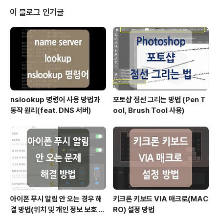
(Oracle 10g ~ Oracle 11g R1 버전에서는 여러 행의
이 블로그 인기글
값을 하나의 문자열로 결합할 때 'WM_CONCAT' 함수를
사용하였으나, 11g R2 버전부터는 WM_CONCAT 대신
'LISTAGG' 함수가 공식적으로 도입되었습니다.) * 아래
예시는 Oracle 19c 버전에서 ..
nslookup 명령어 사용 방법과
포토샵 점선 그리는 방법 (Pen T
동작 원리(feat. DNS 서버)
ool, Brush Tool 사용)
아이폰 푸시 알림 안 오는 경우 해
키크론 키보드 VIA 매크로(MAC
결 방법(위치 및 개인 정보 보호 재
RO) 설정 방법