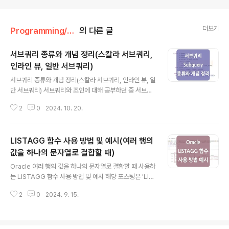
더보기
Programming/Oracle
의 다른 글
서브쿼리 종류와 개념 정리(스칼라 서브쿼리,
인라인 뷰, 일반 서브쿼리)
글 내용
서브쿼리 종류와 개념 정리(스칼라 서브쿼리, 인라인 뷰, 일
반 서브쿼리) 서브쿼리와 조인에 대해 공부하던 중 서브쿼
리가 사용되는 위치 및 유형에 따라 각각 다른 명칭을 가지
2
0
2024. 10. 20.
고 있다는 것을 알게 되었는데요.해당 포스팅에서는 서브
쿼리의 유형인 '스칼라 서브쿼리(Scalar subquery)', '인
라인 뷰(Inline view)', '일반 서브쿼리' 등 각각의 개념 및
LISTAGG 함수 사용 방법 및 예시(여러 행의
예시를 정리하여 보았습니다. ***내용을 정리하는 과정에
서 중첩 서브쿼리에 대한 개념이 좀 애매하다고 느꼈는데
값을 하나의 문자열로 결합할 때)
글 내용
요.우선 내부적으로 서브쿼리가 사용되는 SQL 구문 자체
Oracle 여러 행의 값을 하나의 문자열로 결합할 때 사용하
를 '중첩 질의(Nested query)'라고 하며, '중첩 서브쿼리
는 LISTAGG 함수 사용 방법 및 예시 해당 포스팅은 'LIS
(Nested subquery)'는 말 그대로 서브쿼리 안에 서브쿼
TAGG' 함수의 사용 방법 및 예시에 대해 정리한 내용입니
리가 중첩된 구조를 말한다고 판단하였습니다.때..
2
0
2024. 9. 15.
다. LISTAGG 함수는 오라클 데이터베이스에서 그룹별
여러 행의 데이터를 구분자로 연결하여 하나의 문자열로
표현할 때 유용하게 사용되며, 때문에 대부분의 경우 'GR
OUP BY' 또는 'PARTITION BY' 절과 함께 사용됩니다.