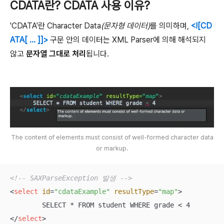
CDATA란? CDATA 사용 이유?
'CDATA'란 Character Data
(문자형 데이터)
를 의미하며,
<![CD
ATA[ ... ]]>
구문 안의 데이터는 XML Parser에 의해 해석되지
않고
문자열 그대로 처리
됩니다.
The content of elements must consist of well-formed character data
or markup.
<!-- SAXParseException 발생 -->
<
select
id
=
"cdataExample"
resultType
=
"map"
>
</
select
>