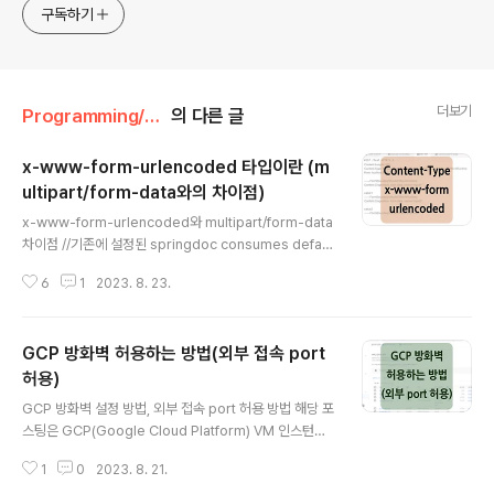
구독하기
더보기
Programming/Web
의 다른 글
x-www-form-urlencoded 타입이란 (m
ultipart/form-data와의 차이점)
글 내용
x-www-form-urlencoded와 multipart/form-data
차이점 //기존에 설정된 springdoc consumes defaul
t-consumes-media-type: multipart/form-data //
6
1
2023. 8. 23.
변경된 설정 default-consumes-media-type: appli
cation/x-www-form-urlencoded 프로젝트 작업 중
동료분으로부터 'multipart/form-data'로 설정된 sprin
GCP 방화벽 허용하는 방법(외부 접속 port
gdoc default-consumes-media-type을 'applicat
ion/x-www-form-urlencoded'로 바꾸는 게 어떻겠
허용)
글 내용
냐는 제안을 받았습니다. (consumes: 클라이언트가 서
GCP 방화벽 설정 방법, 외부 접속 port 허용 방법 해당 포
버에 보내는 데이터 타입, produces: 서버가 클라이언트
스팅은 GCP(Google Cloud Platform) VM 인스턴스
에게 반..
에 대한 방화벽을 허용하는 방법에 대해 정리한 내용입니
1
0
2023. 8. 21.
다. 방화벽이란? 방화벽이란, 쉽게 원치 않는 트래픽으로부