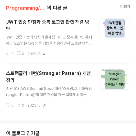
더보기
Programming/Web
의 다른 글
JWT 인증 단점과 중복 로그인 관련 해결 방
안
글 내용
JWT 인증 기능의 단점과 문제점 그리고 중복 로그인 문제
해당 포스팅은 'jwt 인증 기능을 사용하면서 느꼈던 단점과
발생했던 문제점, 그리고 중복 로그인에 대한 나름의 해결
3
0
2023. 8. 4.
방안'을 정리한 것입니다. 사실 '해결'이라기보다는 '타
협'에 더 가까운 것 같으며, 실제 코드보다 이론적으로 풀어
서 쓴 내용이 많다는 점 참고 부탁드리겠습니다. 1. JWT
스트랭글러 패턴(Strangler Pattern) 개념
인증 사용 이유 클라우드 기반의 MSA 환경과 RESTful A
PI가 증가하는 등의 영향으로 인해 기존에 사용되던 '세션
정리
글 내용
(Session)' 기반 인증 대신 Stateless라는 특징을 가진
지난 5월 AWS Summit Seoul에서 '스트랭글러 패턴(St
'JWT(JSON Web Token)' 인증 방식이 많이 활용되고
rangler Pattern)'에 대한 개념을 처음 접하게 되었는데
있는데요. 세션 기반 인증의 경우 서버에서 세션에 대한 인
요. 29cm에서 기존의 모놀리식 애플리케이션을 현대적
증 정보를 가지고 있어야 하지만, JWT는 토큰..
5
0
2023. 5. 31.
애플리케이션(MSA, MicroService Architecture)으
로 전환하는 과정에서 스트랭글러 패턴이 주로 사용되었다
고 하며, 시스템이 정상적으로 돌아가면서 점진적으로 서
비스 아키텍처로 분리해 간다는 방식이 궁금증을 자아냈습
니다. *Strangler Pattern의 어원은 Martin Fowler가
이 블로그 인기글