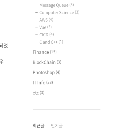
Message Queue
(3)
Computer Science
(3)
AWS
(4)
Vue
(3)
CICD
(4)
C and C++
(1)
 되었
Finance
(15)
마우
BlockChain
(3)
Photoshop
(4)
IT Info
(28)
etc
(3)
최
최근글
인기글
근
글