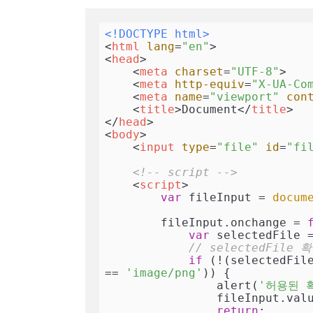
<!DOCTYPE 
html
>
<
html
lang
=
"en"
>
<
head
>
<
meta
charset
=
"UTF-8"
>
<
meta
http-equiv
=
"X-UA-Co
<
meta
name
=
"viewport"
con
<
title
>
Document
</
title
>
</
head
>
<
body
>
<
input
type
=
"file"
id
=
"fi
<!-- script -->
<
script
>
var
 fileInput = 
docum
        fileInput.onchange = 
var
 selectedFile 
// selectedFile
if
 (!(selectedFil
== 
'image/png'
)) {

                alert(
'허용된 
                fileInput.
return
;
