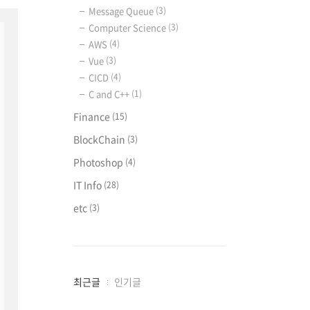
Message Queue
(3)
Computer Science
(3)
AWS
(4)
Vue
(3)
CICD
(4)
C and C++
(1)
Finance
(15)
BlockChain
(3)
Photoshop
(4)
IT Info
(28)
etc
(3)
최
최근글
인기글
근
글