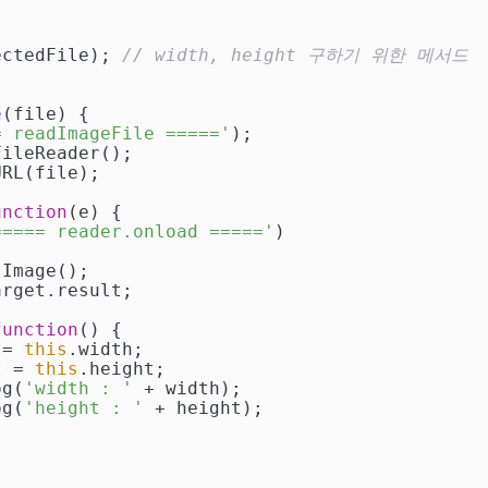
(selectedFile); 
// width, height 구하기 위한 메서드
e
(
file
) 
{

= readImageFile ====='
);

FileReader();

unction
(
e
) 
{

===== reader.onload ====='
)

 Image();

function
(
) 
{

 = 
this
.width;

t = 
this
.height;

og(
'width : '
 + width);

og(
'height : '
 + height);
