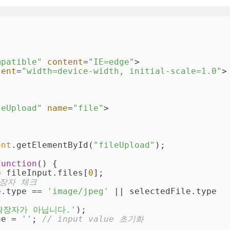
mpatible"
content
=
"IE=edge"
>
tent
=
"width=device-width, initial-scale=1.0"
>
leUpload"
name
=
"file"
>
ent
.getElementById(
"fileUpload"
);

function
(
) 
{

= fileInput.files[
0
];

 확장자 체크
e.type == 
'image/jpeg'
 || selectedFile.type 
확장자가 아닙니다.'
);

value = 
''
; 
// input value 초기화