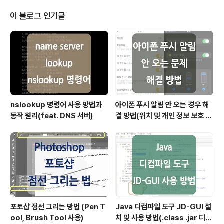
$KAFKA_HOME/config/zookeeper.properties //
kafka server 기동 $KAFKA_HOME/bin/kafka-ser
이 블로그 인기글
ver-start.sh $KAFKA_HOME/config/server.prop
erties 다음 실행 명령을 통해 zookeeper 서버가..
nslookup 명령어 사용 방법과
아이폰 푸시 알림 안 오는 경우 해
동작 원리(feat. DNS 서버)
결 방법(위치 및 개인 정보 보호 재
설정)
포토샵 점선 그리는 방법 (Pen T
Java 디컴파일 도구 JD-GUI 설
ool, Brush Tool 사용)
치 및 사용 방법(.class .jar 디컴