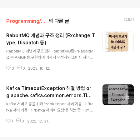
더보기
Programming/Message Queue
의 다른 글
RabbitMQ 개념과 구조 정리 (Exchange T
ype, Dispatch 등)
글 내용
RabbitMQ 개념과 구조 정리 RabbitMQ란? 'RabbitM
Q'는 AMQP를 구현하여 메시지 생성자와 소비자 사이에
서 메시지를 중계해 주는 '메시지 브로커'입니다. * AMQP
3
0
2023. 10. 12.
(Advenced Message Queuing Protocol) 메시지
지향 미들웨어를 위한 개방형 표준 응용 계층 프로토콜 Ra
bbitMQ는 메시지 지향 미들웨어(Message Oriented
Kafka TimeoutException 해결 방법 or
Middleware)에 속하는데요. 메시지 지향 미들웨어는 비
동기 메시지를 사용하는 응용프로그램들 사이에서 데이터
g.apache.kafka.common.errors.Time
글 내용
를 송수신하는 것을 의미하며, 이러한 시스템을 구현한 솔
outException: Call(callName=listTopi
kafka 서버 기동을 위해 'zookeeper 서버 기동' -> 'ka
루션을 '메시지 큐(Message Queue)'라고 합니다. 그렇
cs ...)
fka 서버 기동' -> 'kafka 서버에 요청'을 하는 중 'Time
다면 메시지 큐를 사용하는 이유는 무엇일까요? 메시지 큐
outException'이 발생하여 해결한 내용입니다. (사용된
를 사용함으로써 얻을 수 있는 이점은 아래와 ..
1
0
2022. 12. 31.
kafka 버전은 kafka_2.13-2.7.0 버전입니다.) Zookee
per 및 Kafka 서버 기동 //zookeeper server 기동
$KAFKA_HOME/bin/zookeeper-server-start.sh