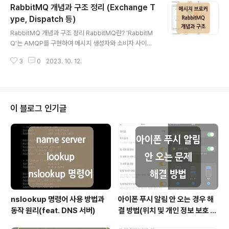
RabbitMQ 개념과 구조 정리 (Exchange T
터 연동의 복잡성이 높고 확장이 어려운 구조인 반면, Kafk
a를 사용하면 보내는 쪽에서는 Kafka로 메시지를 보내면
ype, Dispatch 등)
글 내용
되고, 받는 쪽에서도 누가 그 메시지를 생성하고 보냈는지
RabbitMQ 개념과 구조 정리 RabbitMQ란? 'RabbitM
에 관계없이 단순하게 메시지 자체를 가져와서 처리할 수
Q'는 AMQP를 구현하여 메시지 생성자와 소비자 사이에
있게 됩니다. (단순히 text 형식의 메시지뿐만 아니라 jso
서 메시지를 중계해 주는 '메시지 브로커'입니다. * AMQP
n, xml, java의 O..
3
0
2023. 10. 12.
(Advenced Message Queuing Protocol) 메시지
지향 미들웨어를 위한 개방형 표준 응용 계층 프로토콜 Ra
bbitMQ는 메시지 지향 미들웨어(Message Oriented
Middleware)에 속하는데요. 메시지 지향 미들웨어는 비
동기 메시지를 사용하는 응용프로그램들 사이에서 데이터
이 블로그 인기글
를 송수신하는 것을 의미하며, 이러한 시스템을 구현한 솔
루션을 '메시지 큐(Message Queue)'라고 합니다. 그렇
다면 메시지 큐를 사용하는 이유는 무엇일까요? 메시지 큐
를 사용함으로써 얻을 수 있는 이점은 아래와 ..
nslookup 명령어 사용 방법과
아이폰 푸시 알림 안 오는 경우 해
동작 원리(feat. DNS 서버)
결 방법(위치 및 개인 정보 보호 재
설정)