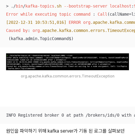
> ./
bin
/
kafka-topics
.sh
--bootstrap-server
localhost
:
Error
while
executing
topic
command
 : 
Call
(callName=l
[2022-12-31 10:53:51,016]
ERROR
org
.apache
.kafka
.comm
Caused
by
: 
org
.apache
.kafka
.common
.errors
.TimeoutExce
 (kafka.admin.TopicCommand$)
org.apache.kafka.common.errors.TimeoutException
INFO Registered broker 0 at path /brokers/ids/0 with 
원인을 파악하기 위해 kafka server가 기동 된 로그를 살펴보던