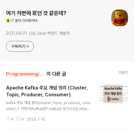
여기 저번에 왔던 것 같은데?
(새창열림)
IT
분야 크리에이터
2021.04.01 신입 Java 백엔드 개발자
구독하기
더보기
Programming/Message Queue
의 다른 글
Apache Kafka 주요 개념 정리 (Cluster,
Topic, Producer, Consumer)
글 내용
kafka 주요 개념 정리(cluster, topic, producer, cons
umer) 1. 카프카(Kafka)란? Kafka는 링크드인(Linked-
in)에서 처음 개발되어 2011년 오픈소스화 된 솔루션인데
9
0
2023. 1. 15.
요. 실시간으로 스트리밍 데이터를 게시, 구독, 저장 및 처
리할 수 있는 '분산형 데이터 스트리밍 플랫폼'입니다. 기존
의 직접적인(end-to-end) 연결 방식의 아키텍처는 데이